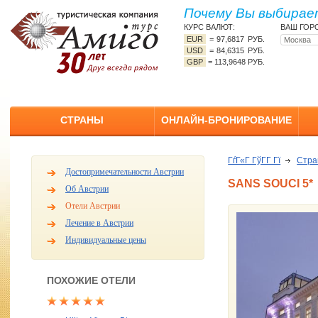
Почему Вы выбирает
КУРС ВАЛЮТ:
ВАШ ГОР
EUR
=
97,6817 РУБ.
USD
=
84,6315 РУБ.
GBP
=
113,9648 РУБ.
СТРАНЫ
ОНЛАЙН-БРОНИРОВАНИЕ
ГѓГ«Г ГўГ­Г Гї
Стр
Достопримечательности Австрии
SANS SOUCI 5*
Об Австрии
Отели Австрии
Лечение в Австрии
Индивидуальные цены
ПОХОЖИЕ ОТЕЛИ