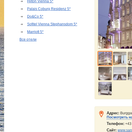
Hilton Vienna 5*
Palais Coburg Residenz 5*
Do&Co 5*
Sofitel Vienna Stephansdom 5*
Marriott 5*
Все отели
Адрес:
Burgga
Посмотреть на
Телефон:
+43 
Сайт:
www.san