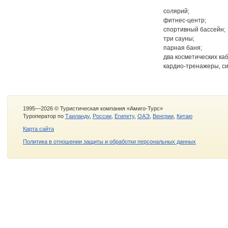
солярий;
фитнес-центр;
спортивный бассейн;
три сауны;
парная баня;
два косметических ка
кардио-тренажеры, с
1995—2026 © Туристическая компания «Амиго-Турс»
Туроператор по
Таиланду
,
России
,
Египету
,
ОАЭ
,
Венгрии
,
Китаю
Карта сайта
Политика в отношении защиты и обработки персональных данных