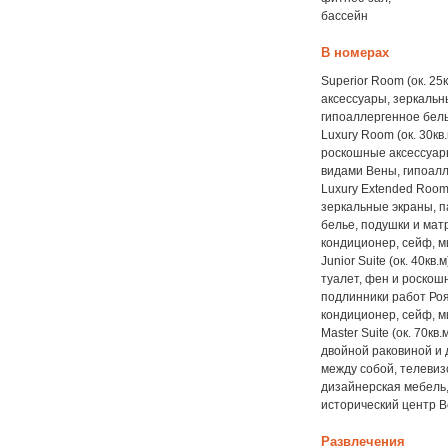
бассейн
В номерах
Superior Room (ок. 25
аксессуары, зеркальн
гипоаллергенное белье
Luxury Room (ок. 30кв
роскошные аксессуар
видами Вены, гипоалл
Luxury Extended Room 
зеркальные экраны, п
белье, подушки и матр
кондиционер, сейф, м
Junior Suite (ок. 40кв
туалет, фен и роскош
подлинники работ Роя
кондиционер, сейф, м
Master Suite (ок. 70кв
двойной раковиной и 
между собой, телевиз
дизайнерская мебель, 
исторический центр В
Развлечения