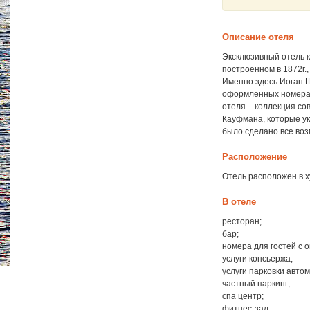
Описание отеля
Эксклюзивный отель к
построенном в 1872г.
Именно здесь Иоган Ш
оформленных номерах
отеля – коллекция со
Кауфмана, которые у
было сделано все воз
Расположение
Отель расположен в х
В отеле
ресторан;
бар;
номера для гостей с
услуги консьержа;
услуги парковки авто
частный паркинг;
спа центр;
фитнес-зал;