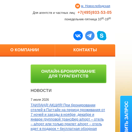
м. Новослободская
+7(495)933-53-05
Для агентств и частных лиц:
00
00
понедельник-пятница 10
-19
О КОМПАНИИ
КОНТАКТЫ
ОНЛАЙН-БРОНИРОВАНИЕ
ДЛЯ ТУРАГЕНТСТВ
НОВОСТИ
7 июля 2026
ТАИЛАНД! АКЦИЯ! При бронировании
отелей в Паттайе на период проживания от
7 ночей и заезды в ноябре, декабре и
январе групповой трансфер а/порт – отель
– а/порт или только прилет а/порт – отель
идет в подарок + бесплатная обзорная