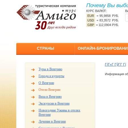
Почему Вы выб
КУРС ВАЛЮТ:
В
EUR
=
95,9858 РУБ.
USD
=
83,3572 РУБ.
GBP
=
112,0904 РУБ.
СТРАНЫ
ОНЛАЙН-БРОНИРОВАНИ
ГѓГ«Г ГўГ­Г Гї
Туры в Венгрию
Информация об 
Города и курорты
О Венгрии
Отели Венгрии
Виза в Венгрию
Экскурсии в Венгрии
Новогодние Ужины в отелях
Венгрии
Лечение в Венгрии