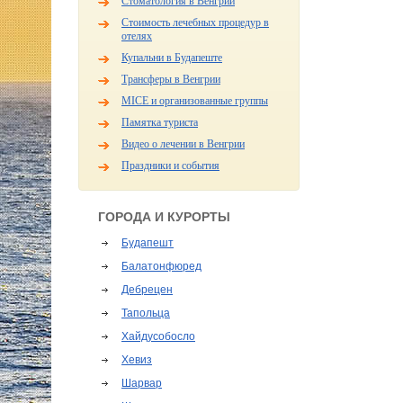
Стоматология в Венгрии
Стоимость лечебных процедур в
отелях
Купальни в Будапеште
Трансферы в Венгрии
MICE и организованные группы
Памятка туриста
Видео о лечении в Венгрии
Праздники и события
ГОРОДА И КУРОРТЫ
Будапешт
Балатонфюред
Дебрецен
Тапольца
Хайдусобосло
Хевиз
Шарвар