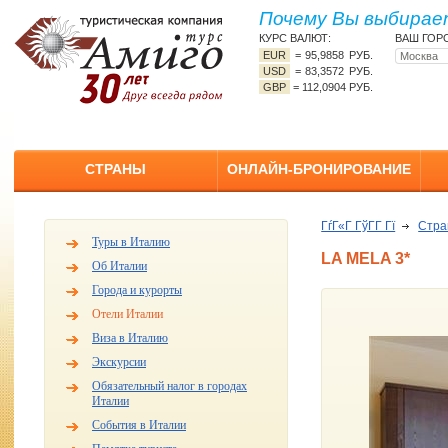
Почему Вы выбирает
КУРС ВАЛЮТ:
ВАШ ГОР
EUR
=
95,9858 РУБ.
USD
=
83,3572 РУБ.
GBP
=
112,0904 РУБ.
СТРАНЫ
ОНЛАЙН-БРОНИРОВАНИЕ
ГѓГ«Г ГўГ­Г Гї
Стр
Туры в Италию
LA MELA 3*
Об Италии
Города и курорты
Отели Италии
Виза в Италию
Экскурсии
Обязательный налог в городах
Италии
События в Италии