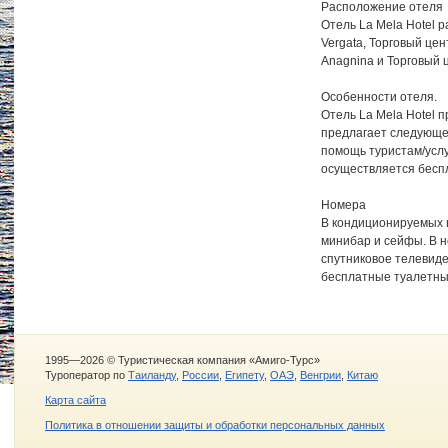
Расположение отеля
Отель La Mela Hotel 
Vergata, Торговый це
Anagnina и Торговый ц
Особенности отеля.
Отель La Mela Hotel 
предлагает следующее
помощь туристам/усл
осуществляется бесп
Номера
В кондиционируемых н
минибар и сейфы. В 
спутниковое телевиде
бесплатные туалетны
1995—2026 © Туристическая компания «Амиго-Турс»
Туроператор по
Таиланду
,
России
,
Египету
,
ОАЭ
,
Венгрии
,
Китаю
Карта сайта
Политика в отношении защиты и обработки персональных данных