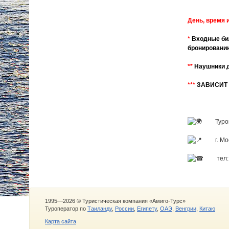
День, время 
*
Входные бил
бронировани
**
Наушники 
***
ЗАВИСИТ 
Туро
г. Мо
тел:
1995—2026 © Туристическая компания «Амиго-Турс»
Туроператор по
Таиланду
,
России
,
Египету
,
ОАЭ
,
Венгрии
,
Китаю
Карта сайта