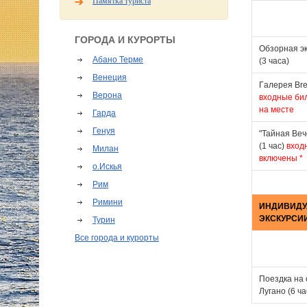
Памятка туриста
ГОРОДА И КУРОРТЫ
Обзорная эк
Абано Терме
(3 часа)
Венеция
Γалерея Brer
Верона
входные би
на месте
Гарда
Генуя
"Тайная Веч
(1 час)
вход
Милан
включены *
о.Искья
Рим
Римини
ИНДИВИД
ЭКСКУРСИ
Турин
Все города и курорты
Поездка на 
Лугано (6 ч