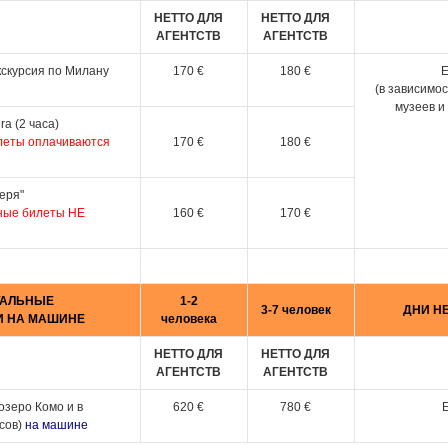
НЕТТО ДЛЯ
НЕТТО ДЛЯ
АГЕНТСТВ
АГЕНТСТВ
скурсия по Милану
170 €
180
€
Е
(в зависимо
музеев и
a (2 часа)
леты оплачиваются
170
€
180
€
еря"
ные билеты НЕ
160
€
170
€
УАЛЬНЫЕ
1-2
3-7 человек
ДНИ Н
И НА МАШИНЕ
человека
НЕТТО ДЛЯ
НЕТТО ДЛЯ
АГЕНТСТВ
АГЕНТСТВ
озеро Комо и в
620
€
780
€
Е
асов)
на машине