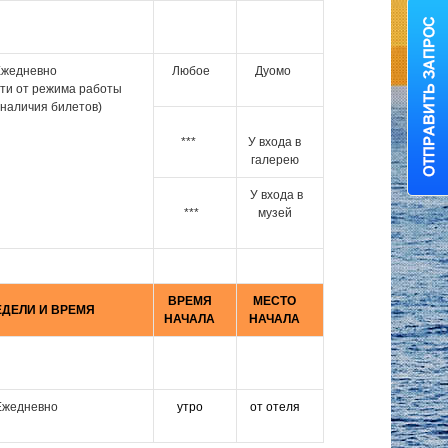
жедневно
Любое
Дуомо
сти от режима работы
 наличия билетов)
***
У входа в
галерею
У входа в
***
музей
ВРЕМЯ
МЕСТО
ЕДЕЛИ И ВРЕМЯ
НАЧАЛА
НАЧАЛА
жедневно
утро
от отеля