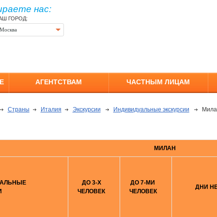
ираете нас:
АШ ГОРОД:
Москва
Е
АГЕНТСТВАМ
ЧАСТНЫМ ЛИЦАМ
Страны
Италия
Экскурсии
Индивидуальные экскурсии
Мила
МИЛАН
УАЛЬНЫЕ
ДО 3-Х
ДО 7-МИ
ДНИ Н
И
ЧЕЛОВЕК
ЧЕЛОВЕК