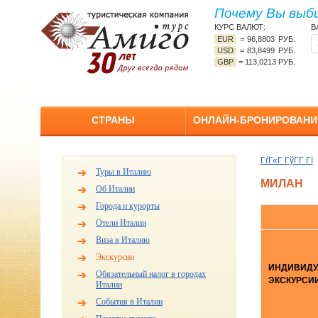
Почему Вы выб
КУРС ВАЛЮТ:
В
EUR
=
96,8803 РУБ.
USD
=
83,8499 РУБ.
GBP
=
113,0213 РУБ.
СТРАНЫ
ОНЛАЙН-БРОНИРОВАНИ
ГѓГ«Г ГўГ­Г Гї
Туры в Италию
МИЛАН
Об Италии
Города и курорты
Отели Италии
Виза в Италию
Экскурсии
ИНДИВИД
Обязательный налог в городах
ЭКСКУРСИ
Италии
События в Италии