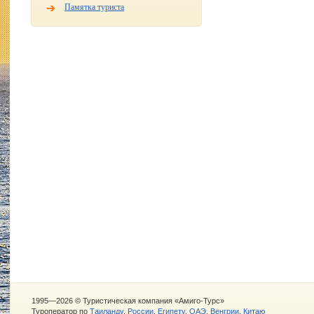
Памятка туриста
1995—2026 © Туристическая компания «Амиго-Турс»
Туроператор по
Таиланду
,
России
,
Египету
,
ОАЭ
,
Венгрии
,
Китаю