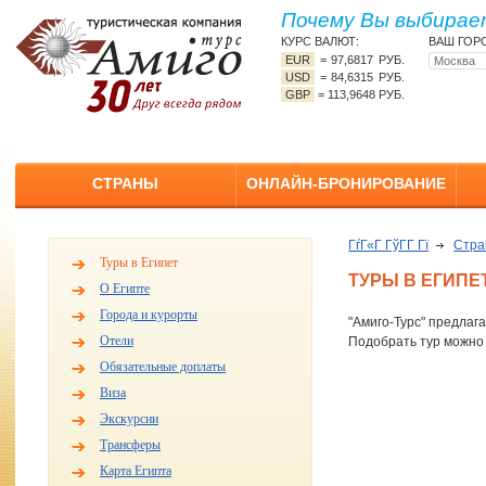
Почему Вы выбирает
КУРС ВАЛЮТ:
ВАШ ГОР
EUR
=
97,6817 РУБ.
USD
=
84,6315 РУБ.
GBP
=
113,9648 РУБ.
СТРАНЫ
ОНЛАЙН-БРОНИРОВАНИЕ
ГѓГ«Г ГўГ­Г Гї
Стр
Туры в Египет
ТУРЫ В ЕГИПЕ
О Египте
Города и курорты
"Амиго-Турс" предлага
Отели
Подобрать тур можн
Обязательные доплаты
Виза
Экскурсии
Трансферы
Карта Египта