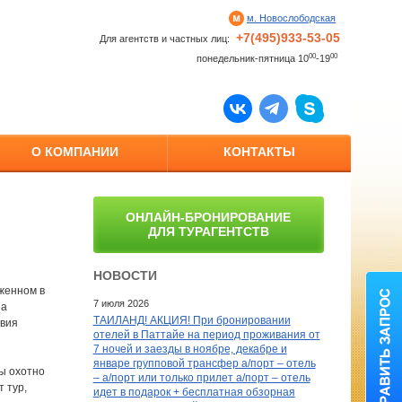
м. Новослободская
+7(495)933-53-05
Для агентств и частных лиц:
00
00
понедельник-пятница 10
-19
О КОМПАНИИ
КОНТАКТЫ
ОНЛАЙН-БРОНИРОВАНИЕ
ДЛЯ ТУРАГЕНТСТВ
НОВОСТИ
женном в
7 июля 2026
за
ТАИЛАНД! АКЦИЯ! При бронировании
овия
отелей в Паттайе на период проживания от
7 ночей и заезды в ноябре, декабре и
январе групповой трансфер а/порт – отель
ы охотно
– а/порт или только прилет а/порт – отель
 тур,
идет в подарок + бесплатная обзорная