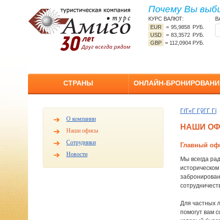
Почему Вы выб
КУРС ВАЛЮТ:
В
EUR
=
95,9858 РУБ.
USD
=
83,3572 РУБ.
GBP
=
112,0904 РУБ.
СТРАНЫ
ОНЛАЙН-БРОНИРОВАНИ
ГѓГ«Г ГўГ­Г Гї
О компании
НАШИ О
Наши офисы
Сотрудники
Главный офи
Новости
Мы всегда ра
историческом 
забронированн
сотрудничест
Для частных 
помогут вам с