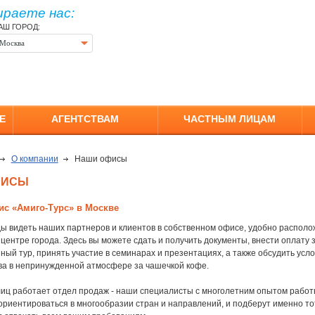
ираете нас:
АШ ГОРОД:
Москва
Е
АГЕНТСТВАМ
ЧАСТНЫМ ЛИЦАМ
О компании
Наши офисы
ФИСЫ
с «Амиго-Турс» в Москве
ды видеть наших партнеров и клиентов в собственном офисе, удобно располо
центре города. Здесь вы можете сдать и получить документы, внести оплату 
ый тур, принять участие в семинарах и презентациях, а также обсудить усл
ва в непринужденной атмосфере за чашечкой кофе.
лиц работает отдел продаж - наши специалисты с многолетним опытом работ
ориентироваться в многообразии стран и направлений, и подберут именно тот