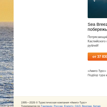
Sea Bree
побережь
Потрясающий
Каспийского 
рублей!
от 37 83
«Амиго-Турс»
Подбор тура 
1995—2026 © Туристическая компания «Амиго-Турс»
Туроператор по
Таиланду
,
России
,
Египету
,
ОАЭ
,
Венгрии
,
Китаю