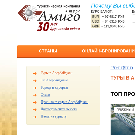
Почему Вы выб
КУРС ВАЛЮТ:
В
EUR
=
97,6817 РУБ.
USD
=
84,6315 РУБ.
GBP
=
113,9648 РУБ.
СТРАНЫ
ОНЛАЙН-БРОНИРОВАНИ
ГѓГ«Г ГўГ­Г Гї
Туры в Азербайджан
ТУРЫ В 
Об Азербайджане
Города и курорты
ТОП ПР
Отели
Правила въезда в Азербайджан
Достопримечательности
ПЛЯЖНЫЙ
Памятка туристу