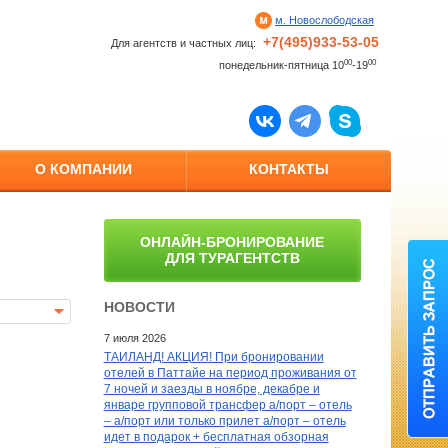
м. Новослободская
+7(495)933-53-05
Для агентств и частных лиц:
00
00
понедельник-пятница 10
-19
О КОМПАНИИ
КОНТАКТЫ
ОНЛАЙН-БРОНИРОВАНИЕ
ДЛЯ ТУРАГЕНТСТВ
НОВОСТИ
7 июля 2026
ТАИЛАНД! АКЦИЯ! При бронировании
отелей в Паттайе на период проживания от
7 ночей и заезды в ноябре, декабре и
январе групповой трансфер а/порт – отель
– а/порт или только прилет а/порт – отель
идет в подарок + бесплатная обзорная