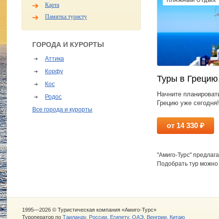
ПЛЯЖНЫЙ ОТДЫХ
Карта
Памятка туристу
ГОРОДА И КУРОРТЫ
Аттика
Корфу
Туры в Грецию
Кос
Начните планироват
Родос
Грецию уже сегодня
Все города и курорты
от 14 330 ₽
"Амиго-Турс" предлаг
Подобрать тур можно
1995—2026 © Туристическая компания «Амиго-Турс»
Туроператор по
Таиланду
,
России
,
Египету
,
ОАЭ
,
Венгрии
,
Китаю