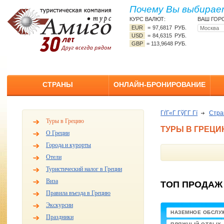
Почему Вы выбирает
КУРС ВАЛЮТ:
ВАШ ГОР
EUR
=
97,6817 РУБ.
USD
=
84,6315 РУБ.
GBP
=
113,9648 РУБ.
СТРАНЫ
ОНЛАЙН-БРОНИРОВАНИЕ
ГѓГ«Г ГўГ­Г Гї
Стр
Туры в Грецию
ТУРЫ В ГРЕЦ
О Греции
Города и курорты
Отели
Туристический налог в Греции
Виза
ТОП ПРОДАЖ
Правила въезда в Грецию
Экскурсии
НАЗЕМНОЕ ОБСЛУ
Праздники