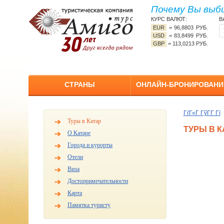
Почему Вы выб
КУРС ВАЛЮТ:
В
EUR
=
96,8803 РУБ.
USD
=
83,8499 РУБ.
GBP
=
113,0213 РУБ.
СТРАНЫ
ОНЛАЙН-БРОНИРОВАНИ
ГѓГ«Г ГўГ­Г Гї
Туры в Катар
ТУРЫ В К
О Катаре
Города и курорты
Отели
Виза
Достопримечательности
Карта
Памятка туристу