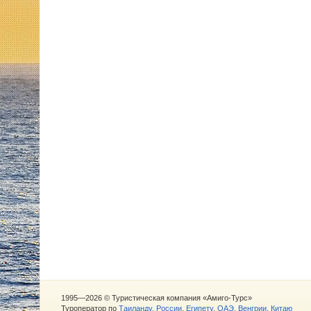
1995—2026 © Туристическая компания «Амиго-Турс»
Туроператор по
Таиланду
,
России
,
Египету
,
ОАЭ
,
Венгрии
,
Китаю