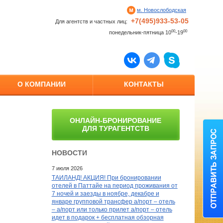
м. Новослободская
+7(495)933-53-05
Для агентств и частных лиц:
00
00
понедельник-пятница 10
-19
О КОМПАНИИ
КОНТАКТЫ
ОНЛАЙН-БРОНИРОВАНИЕ
ДЛЯ ТУРАГЕНТСТВ
НОВОСТИ
7 июля 2026
ТАИЛАНД! АКЦИЯ! При бронировании
отелей в Паттайе на период проживания от
7 ночей и заезды в ноябре, декабре и
январе групповой трансфер а/порт – отель
– а/порт или только прилет а/порт – отель
идет в подарок + бесплатная обзорная