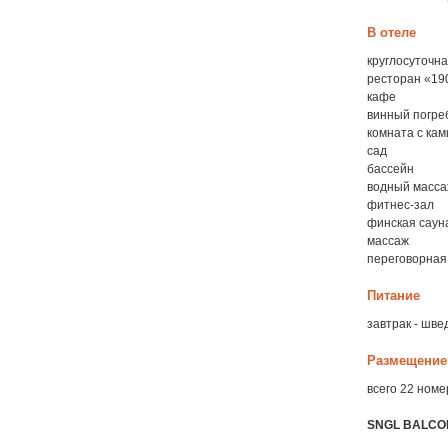
В отеле
круглосуточна
ресторан «190
кафе
винный погре
комната с ка
сад
бассейн
водный масса
фитнес-зал
финская саун
массаж
переговорная 
Питание
завтрак - шве
Размещение
всего 22 номе
SNGL BALCO