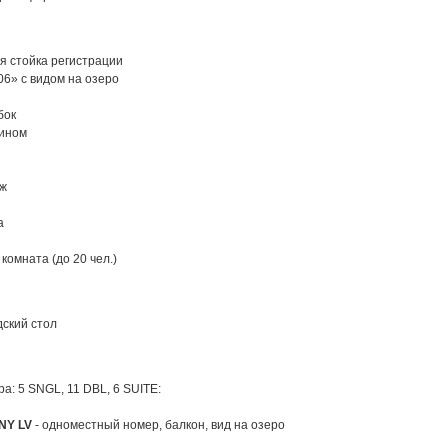
я стойка регистрации
6» с видом на озеро
бок
мином
ж
а
комната (до 20 чел.)
дский стол
ра: 5 SNGL, 11 DBL, 6 SUITE:
NY LV
- одноместный номер, балкон, вид на озеро