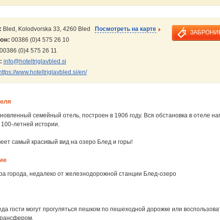
:
Bled, Kolodvorska 33, 4260 Bled
Посмотреть на карте
ЗАБРОНИ
он:
00386 (0)4 575 26 10
00386 (0)4 575 26 11
:
info@hoteltriglavbled.si
https://www.hoteltriglavbled.si/en/
теля
овленный семейный отель, построен в 1906 году. Вся обстановка в отеле н
 100-летней истории.
еет самый красивый вид на озеро Блед и горы!
ие
тра города, недалеко от железнодорожной станции Блед-озеро
еда гости могут прогуляться пешком по пешеходной дорожке или воспользова
рансфером.