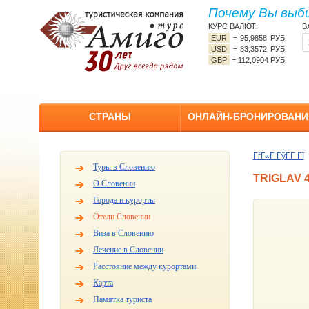
Почему Вы выб
КУРС ВАЛЮТ:
В
EUR
=
95,9858 РУБ.
USD
=
83,3572 РУБ.
GBP
=
112,0904 РУБ.
СТРАНЫ
ОНЛАЙН-БРОНИРОВАНИ
ГѓГ«Г ГўГ­Г Гї
Туры в Словению
TRIGLAV 4
О Словении
Города и курорты
Отели Словении
Виза в Словению
Лечение в Словении
Расстояние между курортами
Карта
Памятка туриста