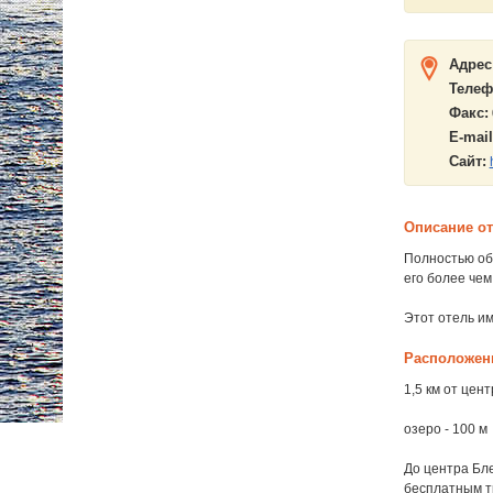
Адрес
Телеф
Факс:
E-mail
Сайт:
Описание о
Полностью обн
его более чем
Этот отель им
Расположен
1,5 км от цен
озеро - 100 м
До центра Бл
бесплатным т