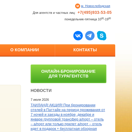
м. Новослободская
+7(495)933-53-05
Для агентств и частных лиц:
00
00
понедельник-пятница 10
-19
О КОМПАНИИ
КОНТАКТЫ
ОНЛАЙН-БРОНИРОВАНИЕ
ДЛЯ ТУРАГЕНТСТВ
НОВОСТИ
7 июля 2026
ТАИЛАНД! АКЦИЯ! При бронировании
отелей в Паттайе на период проживания от
7 ночей и заезды в ноябре, декабре и
январе групповой трансфер а/порт – отель
– а/порт или только прилет а/порт – отель
идет в подарок + бесплатная обзорная