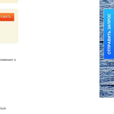
РОВАТЬ
апоминает о
ться