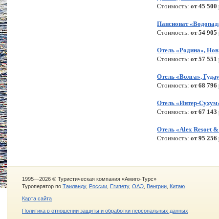
Стоимость:
от 45 500
Пансионат «Водопад
Стоимость:
от 54 905
Отель «Родина», Но
Стоимость:
от 57 551
Отель «Волга», Гуда
Стоимость:
от 68 796
Отель «Интер-Сухум
Стоимость:
от 67 143
Отель «Alex Resort &
Стоимость:
от 95 256
1995—2026 © Туристическая компания «Амиго-Турс»
Туроператор по
Таиланду
,
России
,
Египету
,
ОАЭ
,
Венгрии
,
Китаю
Карта сайта
Политика в отношении защиты и обработки персональных данных