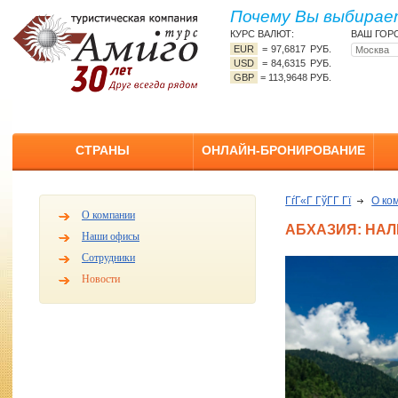
Почему Вы выбирает
КУРС ВАЛЮТ:
ВАШ ГОР
EUR
=
97,6817 РУБ.
USD
=
84,6315 РУБ.
GBP
=
113,9648 РУБ.
СТРАНЫ
ОНЛАЙН-БРОНИРОВАНИЕ
ГѓГ«Г ГўГ­Г Гї
О ко
О компании
АБХАЗИЯ: НАЛ
Наши офисы
Сотрудники
Новости