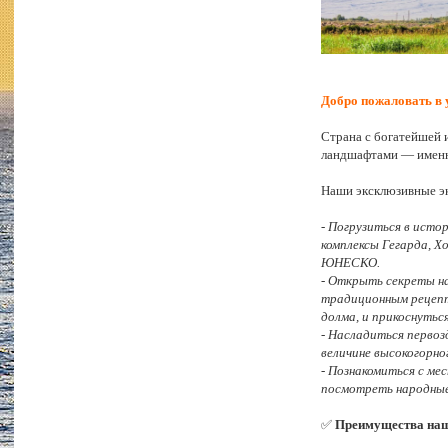
Добро пожаловать в
Страна с богатейшей
ландшафтами — именн
Наши эксклюзивные э
- Погрузиться в исто
комплексы Гегарда, Х
ЮНЕСКО.
- Открыть секреты на
традиционным рецепт
долма, и прикоснутьс
- Насладиться первоз
величине высокогорно
- Познакомиться с ме
посмотреть народные 
✅
Преимущества наш