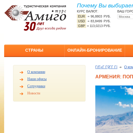
Почему Вы выбирает
КУРС ВАЛЮТ:
ВАШ ГОР
EUR
=
96,8803 РУБ.
USD
=
83,8499 РУБ.
GBP
=
113,0213 РУБ.
СТРАНЫ
ОНЛАЙН-БРОНИРОВАНИЕ
ГѓГ«Г ГўГ­Г Гї
О ко
О компании
АРМЕНИЯ: ПО
Наши офисы
Сотрудники
Новости