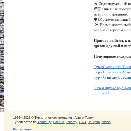
🔥 Индивидуальный п
🧑🏻‍ Опытные профес
истории и традиций.
🛡️ Обеспечение ваше
🗺️ Возможность выб
вашим интересам и п
Присоединяйтесь к н
древней душой и неп
Популярные экскурс
Тур «Сказочный Уике
Тур «Полетели в Арм
Тур «Огни двух столи
Эти и другие туры/о
сайте >>
1995—2026 © Туристическая компания «Амиго-Турс»
Туроператор по
Таиланду
,
России
,
Египету
,
ОАЭ
,
Венгрии
,
Китаю
Карта сайта