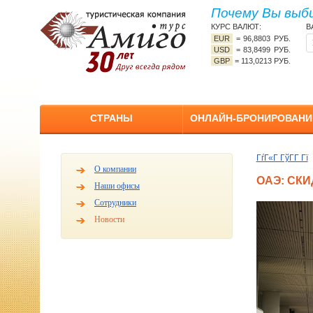
Почему Вы выб
КУРС ВАЛЮТ:
В
EUR
=
96,8803 РУБ.
USD
=
83,8499 РУБ.
GBP
=
113,0213 РУБ.
СТРАНЫ
ОНЛАЙН-БРОНИРОВАНИ
ГѓГ«Г ГўГ­Г Гї
О компании
ОАЭ: СК
Наши офисы
Сотрудники
Новости