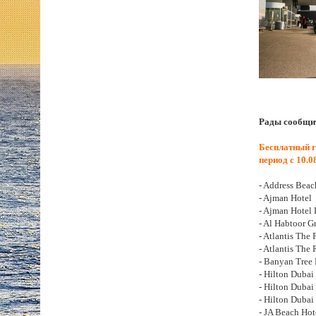
Рады сообщит
Бесплатный г
период с 10.0
- Address Beac
- Ajman Hotel
- Ajman Hotel 
- Al Habtoor G
- Atlantis The 
- Atlantis The
- Banyan Tree
- Hilton Dubai
- Hilton Dubai
- Hilton Dubai
- JA Beach Hot