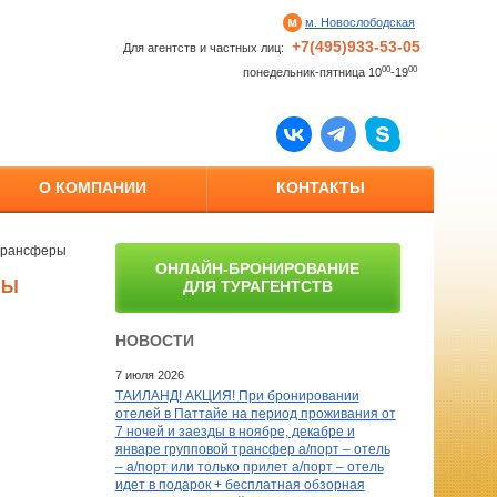
м. Новослободская
+7(495)933-53-05
Для агентств и частных лиц:
00
00
понедельник-пятница 10
-19
О КОМПАНИИ
КОНТАКТЫ
 трансферы
ОНЛАЙН-БРОНИРОВАНИЕ
РЫ
ДЛЯ ТУРАГЕНТСТВ
НОВОСТИ
7 июля 2026
ТАИЛАНД! АКЦИЯ! При бронировании
отелей в Паттайе на период проживания от
7 ночей и заезды в ноябре, декабре и
январе групповой трансфер а/порт – отель
– а/порт или только прилет а/порт – отель
идет в подарок + бесплатная обзорная