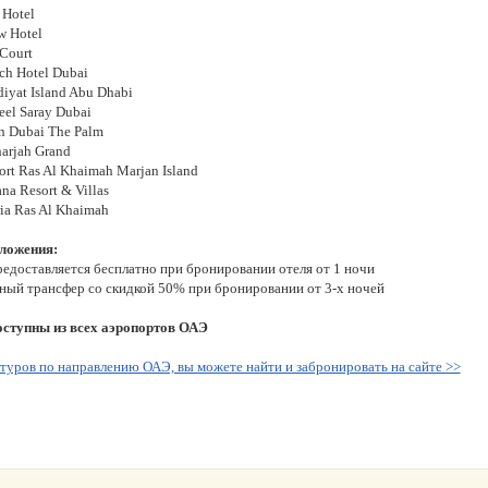
 Hotel
w Hotel
 Court
ch Hotel Dubai
diyat Island Abu Dhabi
eel Saray Dubai
on Dubai The Palm
harjah Grand
ort Ras Al Khaimah Marjan Island
ana Resort & Villas
ria Ras Al Khaimah
ложения:
редоставляется бесплатно при бронировании отеля от 1 ночи
ный трансфер со скидкой 50% при бронировании от 3-х ночей
ступны из всех аэропортов ОАЭ
туров по направлению ОАЭ, вы можете найти и забронировать на сайте >>