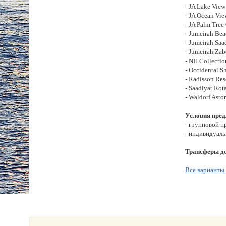
- JA Lake View
- JA Ocean Vie
- JA Palm Tree
- Jumeirah Bea
- Jumeirah Saa
- Jumeirah Zab
- NH Collecti
- Occidental S
- Radisson Res
- Saadiyat Rot
- Waldorf Asto
Условия пред
- групповой п
- индивидуаль
Трансферы до
Все варианты 