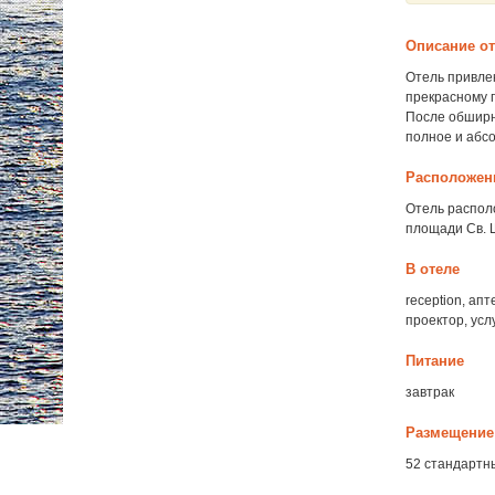
Описание о
Отель привлек
прекрасному п
После обширн
полное и абс
Расположен
Отель располо
площади Св. 
В отеле
reception, ап
проектор, услу
Питание
завтрак
Размещение
52 стандартн