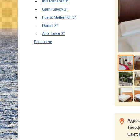
Ibis Mariahilf 3*
Garni Savoy 3*
Fuerst Metternich 3*
Daniel 3*
Airo Tower 3*
Все отели
Адрес
Телеф
Сайт: