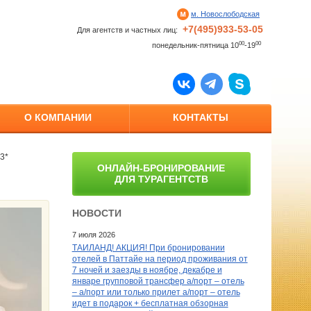
м. Новослободская
+7(495)933-53-05
Для агентств и частных лиц:
00
00
понедельник-пятница 10
-19
О КОМПАНИИ
КОНТАКТЫ
3*
ОНЛАЙН-БРОНИРОВАНИЕ
ДЛЯ ТУРАГЕНТСТВ
НОВОСТИ
7 июля 2026
ТАИЛАНД! АКЦИЯ! При бронировании
отелей в Паттайе на период проживания от
7 ночей и заезды в ноябре, декабре и
январе групповой трансфер а/порт – отель
– а/порт или только прилет а/порт – отель
идет в подарок + бесплатная обзорная