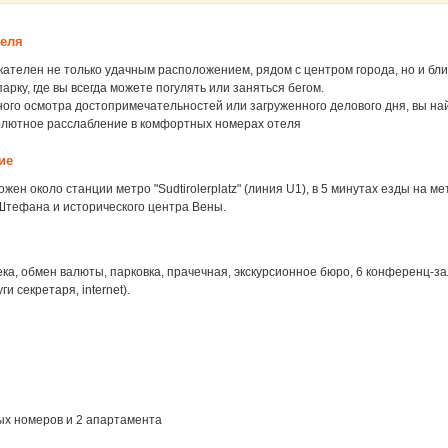
теля
ателен не только удачным расположением, рядом с центром города, но и бли
арку, где вы всегда можете погулять или заняться бегом.
ого осмотра достопримечательностей или загруженного делового дня, вы на
олютное расслабление в комфортных номерах отеля
ие
жен около станции метро "Sudtirolerplatz" (линия U1), в 5 минутах езды на ме
Штефана и исторического центра Вены.
тека, обмен валюты, парковка, прачечная, экскурсионное бюро, 6 конференц-за
ги секретаря, internet).
ых номеров и 2 апартамента