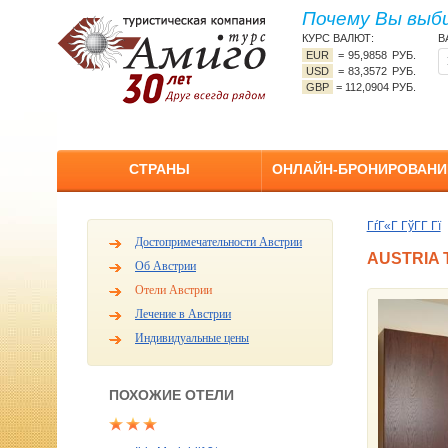
Почему Вы выб
КУРС ВАЛЮТ:
В
EUR
=
95,9858 РУБ.
USD
=
83,3572 РУБ.
GBP
=
112,0904 РУБ.
СТРАНЫ
ОНЛАЙН-БРОНИРОВАНИ
ГѓГ«Г ГўГ­Г Гї
Достопримечательности Австрии
AUSTRIA 
Об Австрии
Отели Австрии
Лечение в Австрии
Индивидуальные цены
ПОХОЖИЕ ОТЕЛИ