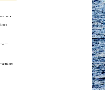
зостью к
йдете
тро от
лов (факс,