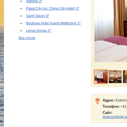
Admiral 3*
Pakat City (ex. Clima City Hotel) 3*
Garni Savoy 3*
Boutique Hotel Fuerst Metternich 3*
Lenas Donau 3*
Все отели
Адрес:
Esterh
Телефон:
+43
Сайт:
www.austrotel.