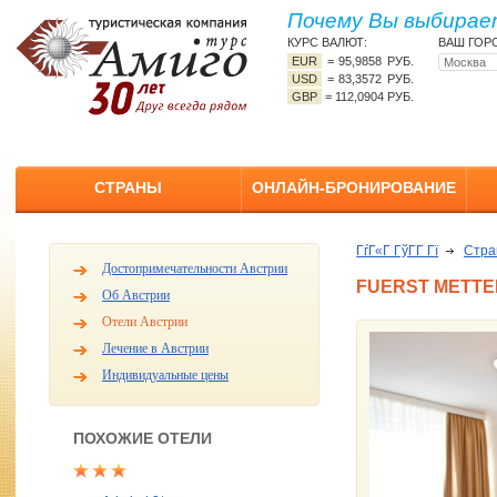
Почему Вы выбирает
КУРС ВАЛЮТ:
ВАШ ГОР
EUR
=
95,9858 РУБ.
USD
=
83,3572 РУБ.
GBP
=
112,0904 РУБ.
СТРАНЫ
ОНЛАЙН-БРОНИРОВАНИЕ
ГѓГ«Г ГўГ­Г Гї
Стр
Достопримечательности Австрии
FUERST METTE
Об Австрии
Отели Австрии
Лечение в Австрии
Индивидуальные цены
ПОХОЖИЕ ОТЕЛИ