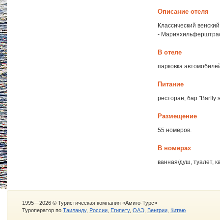
Описание отеля
Классический венский
- Марияхильферштра
В отеле
парковка автомобилей
Питание
ресторан, бар "Barfly
Размещение
55 номеров.
В номерах
ванная/душ, туалет, к
1995—2026 © Туристическая компания «Амиго-Турс»
Туроператор по
Таиланду
,
России
,
Египету
,
ОАЭ
,
Венгрии
,
Китаю