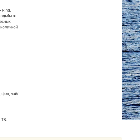
 Ring.
 ходьбы от
ресных
ономичной
 фен, чай/
 ТВ.