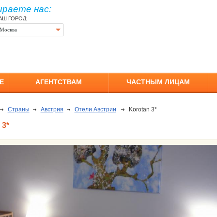
ираете нас:
АШ ГОРОД:
Москва
Е
АГЕНТСТВАМ
ЧАСТНЫМ ЛИЦАМ
Страны
Австрия
Отели Австрии
Korotan 3*
3*