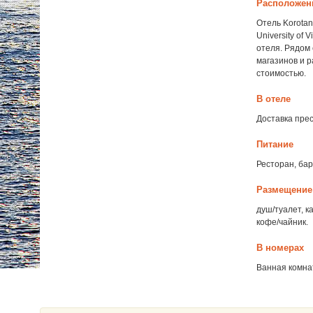
Расположен
Отель Korotan
University of
отеля. Рядом
магазинов и 
стоимостью.
В отеле
Доставка прес
Питание
Ресторан, бар
Размещение
душ/туалет, к
кофе/чайник.
В номерах
Ванная комнат