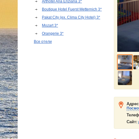
Arthotel Ana Enziana 3*
Boutique Hotel Fuerst Metternich 3*
Pakat City (ex. Clima City Hotel) 3*
Mozart 3*
Orangerie 3*
Все отели
Адрес
Посмот
Телеф
Сайт: