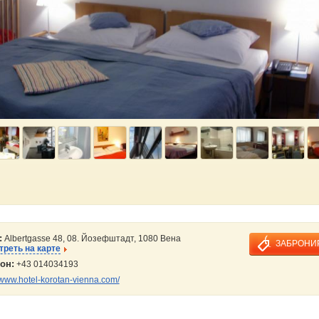
:
Albertgasse 48, 08. Йозефштадт, 1080 Вена
ЗАБРОНИ
реть на карте
он:
+43 014034193
www.hotel-korotan-vienna.com/