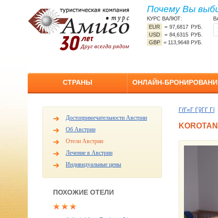
Почему Вы выб
КУРС ВАЛЮТ:
В
EUR
=
97,6817 РУБ.
USD
=
84,6315 РУБ.
GBP
=
113,9648 РУБ.
СТРАНЫ
ОНЛАЙН-БРОНИРОВАНИ
ГѓГ«Г ГўГ­Г Гї
Достопримечательности Австрии
KOROTAN 
Об Австрии
Отели Австрии
Лечение в Австрии
Индивидуальные цены
ПОХОЖИЕ ОТЕЛИ