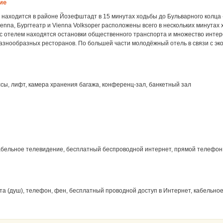
ие
 находится в районе Йозефштадт в 15 минутах ходьбы до Бульварного колца -
 Vienna, Бургтеатр и Vienna Volksoper расположены всего в нескольких минутах
 с отелем находятся остановки общественного транспорта и множество инте
разнообразных ресторанов. По большей части молодёжный отель в связи с эк
сы, лифт, камера хранения багажа, конференц-зал, банкетный зал
абельное телевидение, бесплатный беспроводной интернет, прямой телефон,
а (душ), телефон, фен, бесплатный проводной доступ в Интернет, кабельное