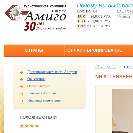
Почему Вы выбирает
КУРС ВАЛЮТ:
ВАШ ГОР
EUR
=
96,8803 РУБ.
USD
=
83,8499 РУБ.
GBP
=
113,0213 РУБ.
СТРАНЫ
ОНЛАЙН-БРОНИРОВАНИЕ
ГѓГ«Г ГўГ­Г Гї
Стр
Достопримечательности Австрии
NH ATTERSEEH
Об Австрии
Отели Австрии
Лечение в Австрии
Индивидуальные цены
ПОХОЖИЕ ОТЕЛИ