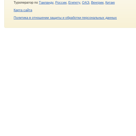
Туроператор по
Таиланду
,
России
,
Египету
,
ОАЭ
,
Венгрии
,
Китаю
Карта сайта
Политика в отношении защиты и обработки персональных данных