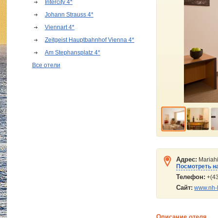
Intercity 4*
Johann Strauss 4*
Viennart 4*
Zeitgeist Hauptbahnhof Vienna 4*
Am Stephansplatz 4*
Все отели
Адрес:
Мariahi
Посмотреть на
Телефон:
+(43
Сайт:
www.nh-
Описание отеля