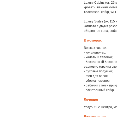
Luxury Cabins (ок. 26
кровати, ванная комн
телевизор, сейф, Wi-F
Luxury Suites (ок. 115
комната с двумя рако
обеденная зона, собс
В номерах
Во всех каютах:
- кондиционер;
- халаты и тапочки;
- бесплатный беспров
еедневно корзина све
- пуховые подушки;
- фен для волос;
- уборка номеров;
- рабочий стол и при
- электронный сейф.
Лечение
Услуги SPA-центра, м
Развлечения