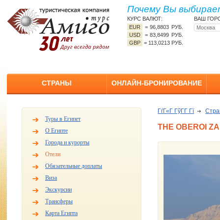
Почему Вы выбирает
КУРС ВАЛЮТ:
ВАШ ГОР
EUR
=
96,8803 РУБ.
USD
=
83,8499 РУБ.
GBP
=
113,0213 РУБ.
СТРАНЫ
ОНЛАЙН-БРОНИРОВАНИЕ
ГѓГ«Г ГўГ­Г Гї
Стр
Туры в Египет
THE OBEROI Z
О Египте
Города и курорты
Отели
Обязательные доплаты
Виза
Экскурсии
Трансферы
Карта Египта