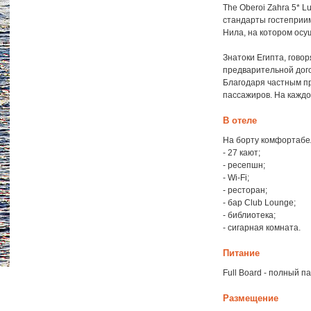
The Oberoi Zahra 5* L
стандарты гостеприим
Нила, на котором осу
Знатоки Египта, гово
предварительной дого
Благодаря частным пр
пассажиров. На каждо
В отеле
На борту комфортабел
- 27 кают;
- ресепшн;
- Wi-Fi;
- ресторан;
- бар Club Lounge;
- библиотека;
- сигарная комната.
Питание
Full Board - полный па
Размещение