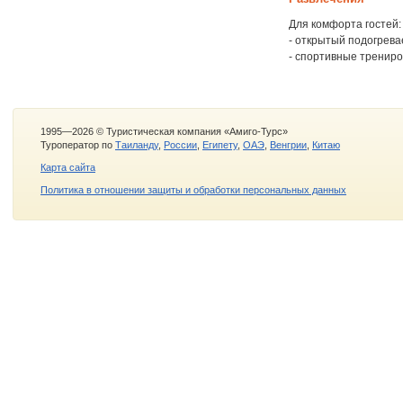
Для комфорта гостей:
- открытый подогрева
- спортивные трениро
1995—2026 © Туристическая компания «Амиго-Турс»
Туроператор по
Таиланду
,
России
,
Египету
,
ОАЭ
,
Венгрии
,
Китаю
Карта сайта
Политика в отношении защиты и обработки персональных данных