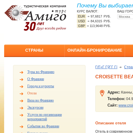
Почему Вы выбирает
КУРС ВАЛЮТ:
ВАШ ГОР
EUR
=
97,6817 РУБ.
USD
=
84,6315 РУБ.
GBP
=
113,9648 РУБ.
СТРАНЫ
ОНЛАЙН-БРОНИРОВАНИЕ
ГѓГ«Г ГўГ­Г Гї
Стр
Туры во Францию
CROISETTE BEA
О Франции
Города и курорты
Адрес:
Канны,
Отели
Телефон:
04.9
Виза во Францию
Сайт:
www.cro
Экскурсии
Услуги по организации
мероприятий
Описание отеля
События во Франции
Отель в современном 