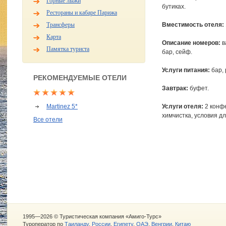
Горные лыжи
бутиках.
Рестораны и кабаре Парижа
Трансферы
Вместимость отеля:
Карта
Описание номеров:
в
Памятка туриста
бар, сейф.
Услуги питания:
бар, 
РЕКОМЕНДУЕМЫЕ ОТЕЛИ
Завтрак:
буфет.
Martinez 5*
Услуги отеля:
2 конфе
химчистка, условия дл
Все отели
1995—2026 © Туристическая компания «Амиго-Турс»
Туроператор по
Таиланду
,
России
,
Египету
,
ОАЭ
,
Венгрии
,
Китаю