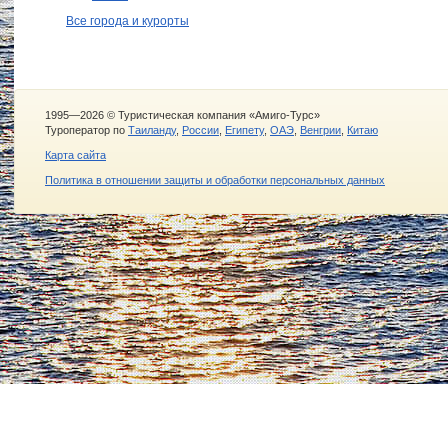
Все города и курорты
1995—2026 © Туристическая компания «Амиго-Турс»
Туроператор по
Таиланду
,
России
,
Египету
,
ОАЭ
,
Венгрии
,
Китаю
Карта сайта
Политика в отношении защиты и обработки персональных данных