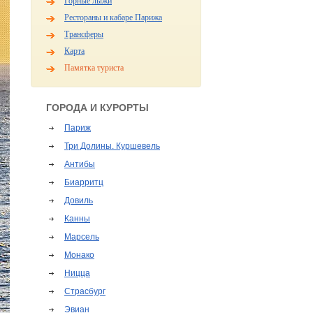
Горные лыжи
Рестораны и кабаре Парижа
Трансферы
Карта
Памятка туриста
ГОРОДА И КУРОРТЫ
Париж
Три Долины. Куршевель
Антибы
Биарритц
Довиль
Канны
Марсель
Монако
Ницца
Страсбург
Эвиан