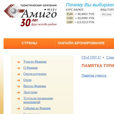
Почему Вы выбирает
КУРС ВАЛЮТ:
ВАШ ГОР
EUR
=
96,8803 РУБ.
USD
=
83,8499 РУБ.
GBP
=
113,0213 РУБ.
СТРАНЫ
ОНЛАЙН-БРОНИРОВАНИЕ
ГѓГ«Г ГўГ­Г Гї
Стр
Туры во Францию
ПАМЯТКА ТУР
О Франции
Города и курорты
Памятка туриста
Отели
Виза во Францию
Экскурсии
Услуги по организации
мероприятий
События во Франции