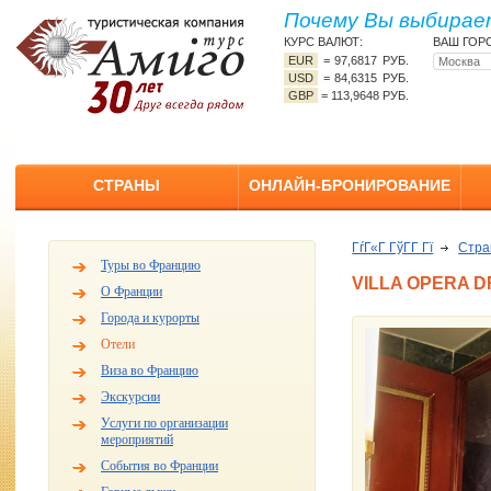
Почему Вы выбирает
КУРС ВАЛЮТ:
ВАШ ГОР
EUR
=
97,6817 РУБ.
USD
=
84,6315 РУБ.
GBP
=
113,9648 РУБ.
СТРАНЫ
ОНЛАЙН-БРОНИРОВАНИЕ
ГѓГ«Г ГўГ­Г Гї
Стр
Туры во Францию
VILLA OPERA D
О Франции
Города и курорты
Отели
Виза во Францию
Экскурсии
Услуги по организации
мероприятий
События во Франции