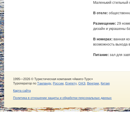
Маленький стильный 
В отеле:
общественная
Размещение:
29 номе
дизайн и украшены ба
В номерах:
ванная ко
возможность выхода в
Питание:
зал для завт
1995—2026 © Туристическая компания «Амиго-Турс»
Туроператор по
Таиланду
,
России
,
Египету
,
ОАЭ
,
Венгрии
,
Китаю
Карта сайта
Политика в отношении защиты и обработки персональных данных