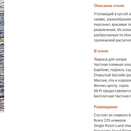
Описание отеля
Утопающий в густой 
сервис, разнообразие
персонал, красивая т
развлечения. Из осно
разбросанные по Ион
тропической растите
В отеле
Терраса для загара
Частная пляжная зон
Барбекю, терраса, са
Открытый бассейн (р
Массаж, спа и оздор
Фитнес-центр, сауна
Wi-Fi предоставляетс
Бесплатная Частная п
Размещение
Состоит из главного 
Всего 225 номеров:
Single Room Land View 