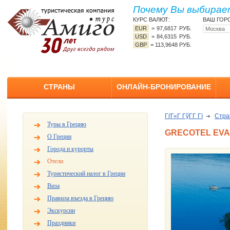
Почему Вы выбирает
КУРС ВАЛЮТ:
ВАШ ГОР
EUR
=
97,6817 РУБ.
USD
=
84,6315 РУБ.
GBP
=
113,9648 РУБ.
СТРАНЫ
ОНЛАЙН-БРОНИРОВАНИЕ
ГѓГ«Г ГўГ­Г Гї
Стр
Туры в Грецию
GRECOTEL EVA
О Греции
Города и курорты
Отели
Туристический налог в Греции
Виза
Правила въезда в Грецию
Экскурсии
Праздники