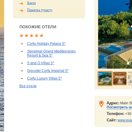
Карта
Памятка туристу
ПОХОЖИЕ ОТЕЛИ
Corfu Holiday Palace 5*
Sensimar Grand Mediterraneo
Resort & Spa 5*
S and O Villas 5*
Grecotel Corfu Imperial 5*
Corfu Luxury Villas 5*
Все отели
Адрес:
Main S
Посмотреть на
Телефон:
+30
Сайт:
www.eva