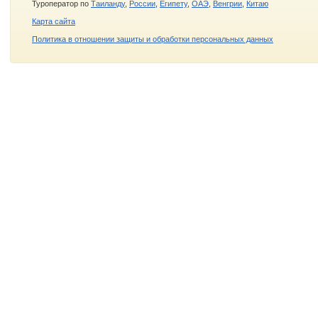
Туроператор по
Таиланду
,
России
,
Египету
,
ОАЭ
,
Венгрии
,
Китаю
Карта сайта
Политика в отношении защиты и обработки персональных данных