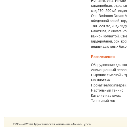
Romantic Villa, Priva
гардеробная, отдельна
сад 270–290 м2, индив
One-Bedroom Dream Vil
обеденной зоной, гард
180–220 м2, индивидуа
Palazzina, 2 Private 
ванной комнатой. Сме
гардеробной, осн. кро
индивидуальных бассей
Развлечения
Оборудование для за
Анимационный персо
Ныряние с маской и т
Библиотека
Прокат велосипедов (
Настольный теннис
Катание на лыжах
Теннисный корт
1995—2026 © Туристическая компания «Амиго-Турс»