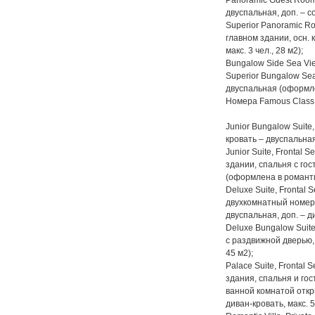
Panoramic Guest Room,
двуспальная, доп. – с
Superior Panoramic R
главном здании, осн. 
макс. 3 чел., 28 м2);
Bungalow Side Sea View
Superior Bungalow Sea
двуспальная (оформлен
Номера Famous Class
Junior Bungalow Suite
кровать – двуспальная,
Junior Suite, Frontal
здании, спальня с гос
(оформлена в романтич
Deluxe Suite, Frontal
двухкомнатный номер,
двуспальная, доп. – ди
Deluxe Bungalow Suite
с раздвижной дверью, 
45 м2);
Palace Suite, Frontal
здания, спальня и го
ванной комнатой откры
диван-кровать, макс. 5 