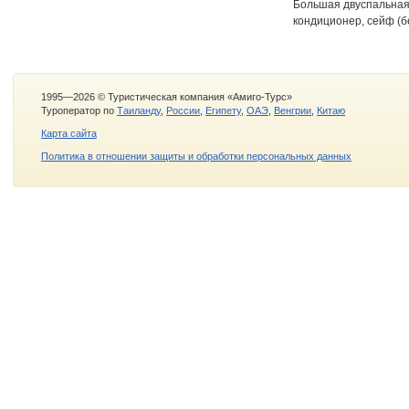
Большая двуспальная 
кондиционер, сейф (б
1995—2026 © Туристическая компания «Амиго-Турс»
Туроператор по
Таиланду
,
России
,
Египету
,
ОАЭ
,
Венгрии
,
Китаю
Карта сайта
Политика в отношении защиты и обработки персональных данных