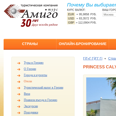
Почему Вы выбирает
КУРС ВАЛЮТ:
ВАШ ГОР
EUR
=
95,9858 РУБ.
USD
=
83,3572 РУБ.
GBP
=
112,0904 РУБ.
СТРАНЫ
ОНЛАЙН-БРОНИРОВАНИЕ
ГѓГ«Г ГўГ­Г Гї
Стр
Туры в Грецию
PRINCESS CALY
О Греции
Города и курорты
Отели
Туристический налог в Греции
Виза
Правила въезда в Грецию
Экскурсии
Праздники