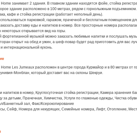
Home занимает 2 здания. В главном здании находятся фойе, стойка регистра
торое здание расположено в 100 метрах, рядом с горнолыжным подъемником. 
ака, кафе и стойка регистрации (работает неполный день).
воспользоваться парковкой, гаражом, прачечной и бесплатным помещением дл
заказать доставку еды и напитков в номер. Все просторные номера располага
з некоторых открывается вид на горы.
ой фортепианной музыкой можно заказать любимые напитки и послушать муз
торан открыт на обед и ужин, а шеф-повар будет рад приготовить для вас л
 и интернациональной кухонь.
ие
 Home Les Jumeaux расположен в центре города Курмайор и в 80 метрах от 
унивия-Монблан, который доставит вас на склоны Шекруи.
и напитков в номер, Круглосуточная стойка регистрации, Камера хранения ба
ду за детьми, Прачечная, Химчистка, Услуги по глаженью одежды, Чистка обуви
л/Банкетный зал, Факс/Ксерокопирование
ссы, Сейф, Номера для некурящих, Семейные номера, Лифт, Отопление, Мест
я