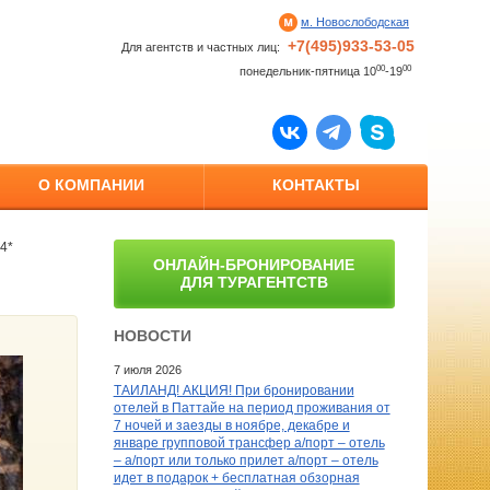
м. Новослободская
+7(495)933-53-05
Для агентств и частных лиц:
00
00
понедельник-пятница 10
-19
О КОМПАНИИ
КОНТАКТЫ
4*
ОНЛАЙН-БРОНИРОВАНИЕ
ДЛЯ ТУРАГЕНТСТВ
НОВОСТИ
7 июля 2026
ТАИЛАНД! АКЦИЯ! При бронировании
отелей в Паттайе на период проживания от
7 ночей и заезды в ноябре, декабре и
январе групповой трансфер а/порт – отель
– а/порт или только прилет а/порт – отель
идет в подарок + бесплатная обзорная