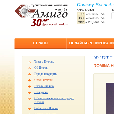
Почему Вы выб
КУРС ВАЛЮТ:
В
EUR
=
97,6817 РУБ.
USD
=
84,6315 РУБ.
GBP
=
113,9648 РУБ.
СТРАНЫ
ОНЛАЙН-БРОНИРОВАНИ
ГѓГ«Г ГўГ­Г Гї
Туры в Италию
DOMINA H
Об Италии
Города и курорты
Отели Италии
Виза в Италию
Экскурсии
Обязательный налог в городах
Италии
События в Италии