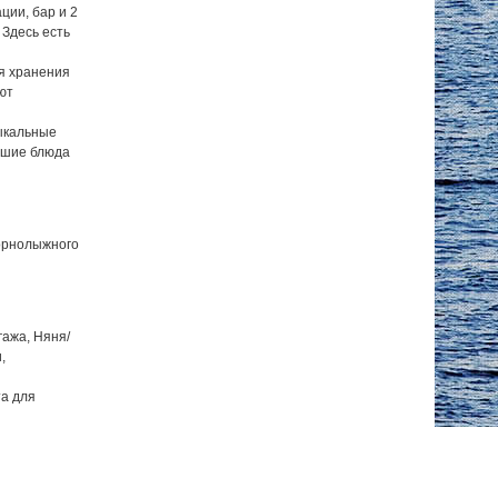
ции, бар и 2
Здесь есть
я хранения
ют
ыкальные
учшие блюда
горнолыжного
гажа, Няня/
,
а для