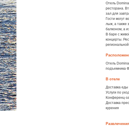
Отель Domina 
ресторана. В
зал для завтр
Гости могут 
лыж, а также 
балконом, а и
В баре с жив
концерты. Рес
региональной
Расположен
Отель Domina
подъемника Ф
В отеле
Доставка еды 
Услуги по ухо
Конференц-за
Доставка пре
курения
Развлечени