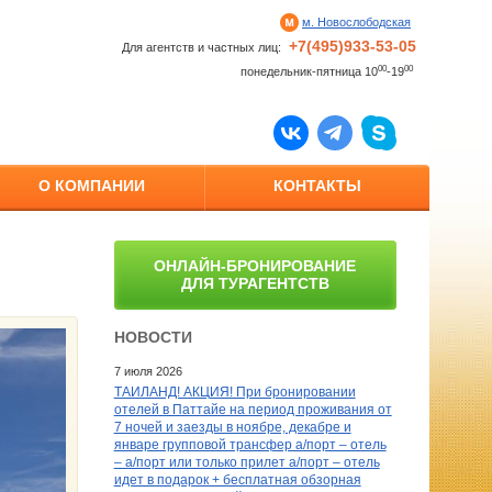
м. Новослободская
+7(495)933-53-05
Для агентств и частных лиц:
00
00
понедельник-пятница 10
-19
О КОМПАНИИ
КОНТАКТЫ
ОНЛАЙН-БРОНИРОВАНИЕ
ДЛЯ ТУРАГЕНТСТВ
НОВОСТИ
7 июля 2026
ТАИЛАНД! АКЦИЯ! При бронировании
отелей в Паттайе на период проживания от
7 ночей и заезды в ноябре, декабре и
январе групповой трансфер а/порт – отель
– а/порт или только прилет а/порт – отель
идет в подарок + бесплатная обзорная