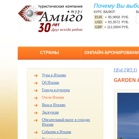
Почему Вы выб
КУРС ВАЛЮТ:
В
EUR
=
95,9858 РУБ.
USD
=
83,3572 РУБ.
GBP
=
112,0904 РУБ.
СТРАНЫ
ОНЛАЙН-БРОНИРОВАНИ
ГѓГ«Г ГўГ­Г Гї
Туры в Италию
GARDEN &
Об Италии
Города и курорты
Отели Италии
Виза в Италию
Экскурсии
Обязательный налог в городах
Италии
События в Италии