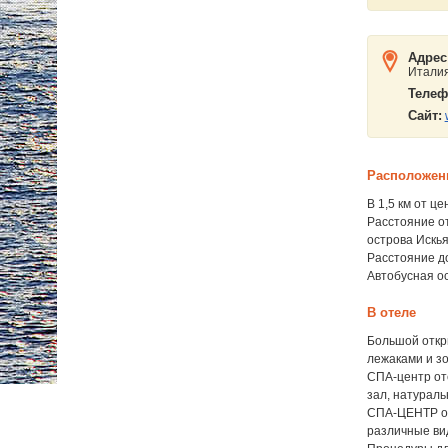
Адрес
Итал
Телеф
Сайт:
Расположен
В 1,5 км от ц
Расстояние от
острова Искья)
Расстояние д
Автобусная ос
В отеле
Большой откры
лежаками и з
СПА-центр от
зал, натураль
СПА-ЦЕНТР от
различные ви