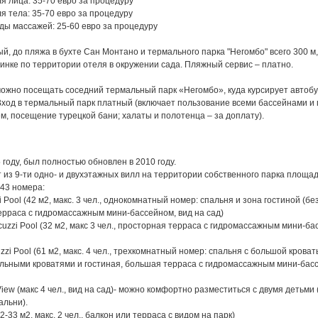
 лица: 35-70 евро за процедуру
 тела: 35-70 евро за процедуру
ды массажей: 25-60 евро за процедуру
й, до пляжа в бухте Сан Монтано и термального парка "Негомбо" всего 300 м
инке по территории отеля в окружении сада. Пляжный сервис – платно.
ожно посещать соседний термальный парк «Негомбо», куда курсирует автобу
 Вход в термальный парк платный (включает пользование всеми бассейнами 
, посещение турецкой бани; халаты и полотенца – за доплату).
 году, был полностью обновлен в 2010 году.
 из 9-ти одно- и двухэтажных вилл на территории собственного парка площад
 43 номера:
i Pool (42 м2, макс. 3 чел., однокомнатный номер: спальня и зона гостиной (без
ерраса с гидромассажным мини-бассейном, вид на сад)
acuzzi Pool (32 м2, макс 3 чел., просторная терраса с гидромассажным мини-ба
uzzi Pool (61 м2, макс. 4 чел., трехкомнатный номер: спальня с большой кроват
ельными кроватями и гостиная, большая терраса с гидромассажным мини-басс
View (макс 4 чел., вид на сад)- можно комфортно разместиться с двумя детьми 
альни).
2-33 м2, макс. 2 чел., балкон или терраса с видом на парк)