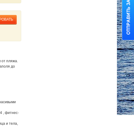
РОВАТЬ
м от пляжа.
еаполя до
красивыми
 , фитнес-
ца и тела,