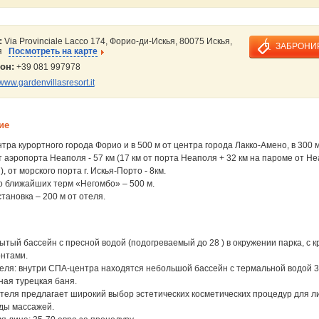
:
Via Provinciale Lacco 174, Форио-ди-Искья, 80075 Искья,
ЗАБРОНИ
ия
Посмотреть на карте
он:
+39 081 997978
www.gardenvillasresort.it
ие
ентра курортного города Форио и в 500 м от центра города Лакко-Амено, в 300 
 аэропорта Неаполя - 57 км (17 км от порта Неаполя + 32 км на пароме от Н
, от морского порта г. Искья-Порто - 8км.
о ближайших терм «Негомбо» – 500 м.
тановка – 200 м от отеля.
тый бассейн с пресной водой (подогреваемый до 28 ) в окружении парка, с 
онтами.
еля: внутри СПА-центра находятся небольшой бассейн с термальной водой 34
ная турецкая баня.
еля предлагает широкий выбор эстетических косметических процедур для ли
ды массажей.