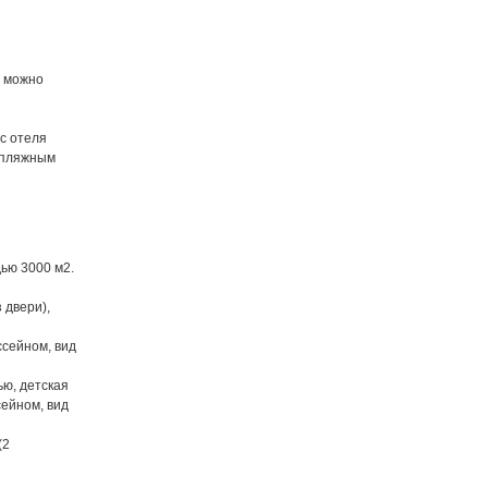
, можно
с отеля
и пляжным
ью 3000 м2.
 двери),
ссейном, вид
ью, детская
ейном, вид
(2