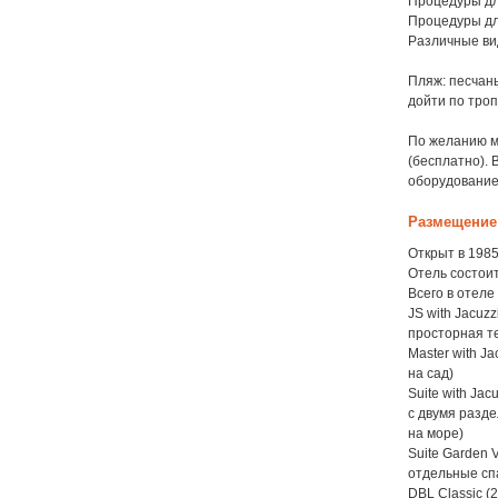
Процедуры для
Процедуры для
Различные ви
Пляж: песчаны
дойти по троп
По желанию м
(бесплатно).
оборудованием
Размещение
Открыт в 1985
Отель состоит
Всего в отеле
JS with Jacuzz
просторная т
Master with J
на сад)
Suite with Jac
с двумя разд
на море)
Suite Garden 
отдельные сп
DBL Classic (2