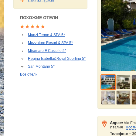
Памятка туриста
ПОХОЖИЕ ОТЕЛИ
Manzi Terme & SPA 5*
Mezzatore Resort & SPA 5*
Miramare E Castello 5*
Regina Isabella&Royal Sporting 5*
San Montano 5*
Все отели
Адрес:
Via Ema
Италия
Посмо
Телефон:
+ 39