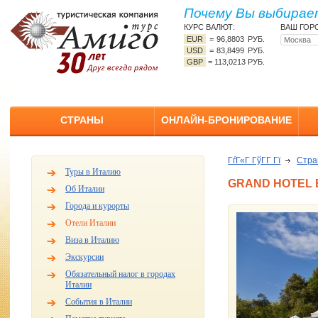
Почему Вы выбирает
КУРС ВАЛЮТ:
ВАШ ГОР
EUR
=
96,8803 РУБ.
USD
=
83,8499 РУБ.
GBP
=
113,0213 РУБ.
СТРАНЫ
ОНЛАЙН-БРОНИРОВАНИЕ
ГѓГ«Г ГўГ­Г Гї
Стр
Туры в Италию
GRAND HOTEL 
Об Италии
Города и курорты
Отели Италии
Виза в Италию
Экскурсии
Обязательный налог в городах
Италии
События в Италии