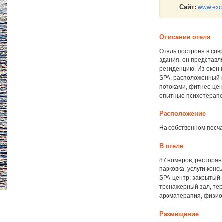
Сайт:
www.excel
Описание отеля
Отель построен в сов
здания, он представл
резиденцию. Из окон 
SPA, расположенный н
потоками, фитнес-цен
опытные психотерапев
Расположение
На собственном песчан
В отеле
87 номеров, ресторан 
парковка, услуги конс
SPA-центр: закрытый 
тренажерный зал, те
ароматерапия, физиот
Размещение