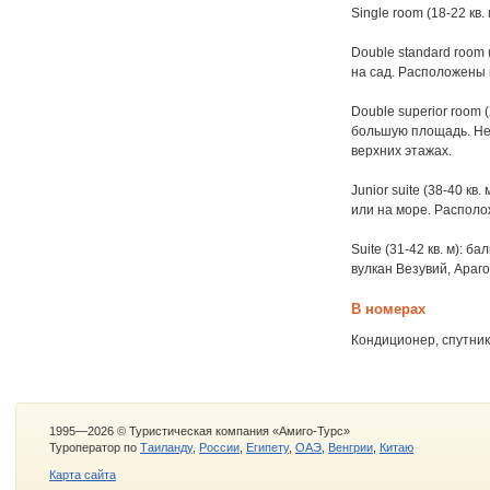
Single room (18-22 кв.
Double standard room 
на сад. Расположены 
Double superior room 
большую площадь. Не
верхних этажах.
Junior suite (38-40 кв
или на море. Располо
Suite (31-42 кв. м): б
вулкан Везувий, Араго
В номерах
Кондиционер, спутник
1995—2026 © Туристическая компания «Амиго-Турс»
Туроператор по
Таиланду
,
России
,
Египету
,
ОАЭ
,
Венгрии
,
Китаю
Карта сайта