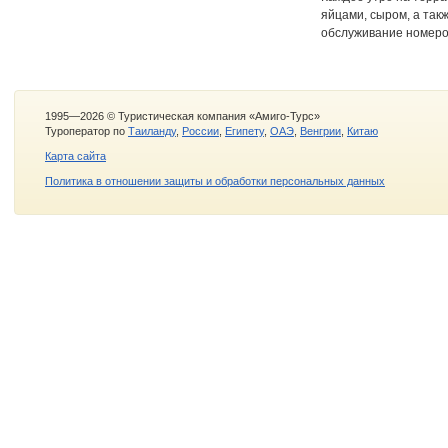
яйцами, сыром, а так
обслуживание номеров
1995—2026 © Туристическая компания «Амиго-Турс»
Туроператор по
Таиланду
,
России
,
Египету
,
ОАЭ
,
Венгрии
,
Китаю
Карта сайта
Политика в отношении защиты и обработки персональных данных