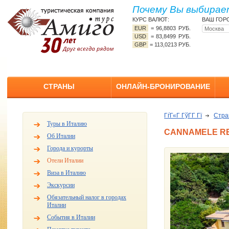
Почему Вы выбирает
КУРС ВАЛЮТ:
ВАШ ГОР
EUR
=
96,8803 РУБ.
USD
=
83,8499 РУБ.
GBP
=
113,0213 РУБ.
СТРАНЫ
ОНЛАЙН-БРОНИРОВАНИЕ
ГѓГ«Г ГўГ­Г Гї
Стр
Туры в Италию
CANNAMELE RE
Об Италии
Города и курорты
Отели Италии
Виза в Италию
Экскурсии
Обязательный налог в городах
Италии
События в Италии