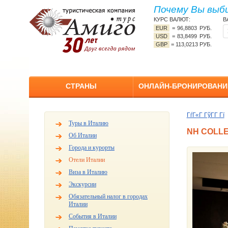
Почему Вы выб
КУРС ВАЛЮТ:
В
EUR
=
96,8803 РУБ.
USD
=
83,8499 РУБ.
GBP
=
113,0213 РУБ.
СТРАНЫ
ОНЛАЙН-БРОНИРОВАНИ
ГѓГ«Г ГўГ­Г Гї
Туры в Италию
NH COLLE
Об Италии
Города и курорты
Отели Италии
Виза в Италию
Экскурсии
Обязательный налог в городах
Италии
События в Италии