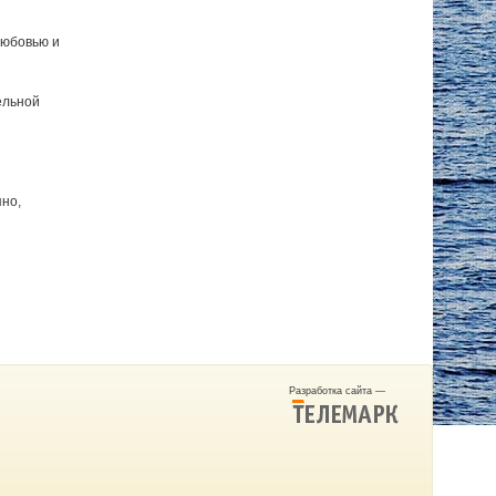
любовью и
ельной
яно,
Разработка сайта —