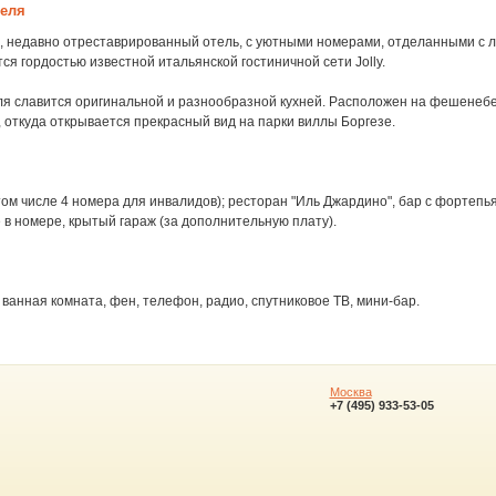
теля
 недавно отреставрированный отель, с уютными номерами, отделанными с 
тся гордостью известной итальянской гостиничной сети Jolly.
ля славится оригинальной и разнообразной кухней. Расположен на фешенеб
 откуда открывается прекрасный вид на парки виллы Боргезе.
том числе 4 номера для инвалидов); ресторан "Иль Джардино", бар с фортепь
в номере, крытый гараж (за дополнительную плату).
ванная комната, фен, телефон, радио, спутниковое ТВ, мини-бар.
Москва
+7 (495) 933-53-05