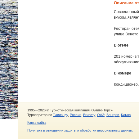
Описание о
Современный,
вкусом, являе
Ресторан оте
улице Венето,
В отеле
201 номер (в 
обслуживание 
В номере
Кондиционер, 
1995—2026 © Туристическая компания «Амиго-Турс»
Туроператор по
Таиланду
,
России
,
Египету
,
ОАЭ
,
Венгрии
,
Китаю
Карта сайта
Политика в отношении защиты и обработки персональных данных