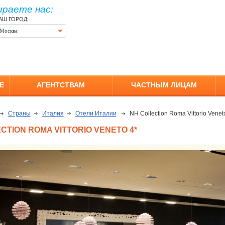
ираете нас:
АШ ГОРОД:
Москва
Е
АГЕНТСТВАМ
ЧАСТНЫМ ЛИЦАМ
Страны
Италия
Отели Италии
NH Collection Roma Vittorio Venet
CTION ROMA VITTORIO VENETO 4*