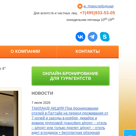
м. Новослободская
+7(495)933-53-05
Для агентств и частных лиц:
00
00
понедельник-пятница 10
-19
О КОМПАНИИ
КОНТАКТЫ
o 4*
ОНЛАЙН-БРОНИРОВАНИЕ
ДЛЯ ТУРАГЕНТСТВ
НОВОСТИ
7 июля 2026
ТАИЛАНД! АКЦИЯ! При бронировании
отелей в Паттайе на период проживания от
7 ночей и заезды в ноябре, декабре и
январе групповой трансфер а/порт – отель
– а/порт или только прилет а/порт – отель
идет в подарок + бесплатная обзорная