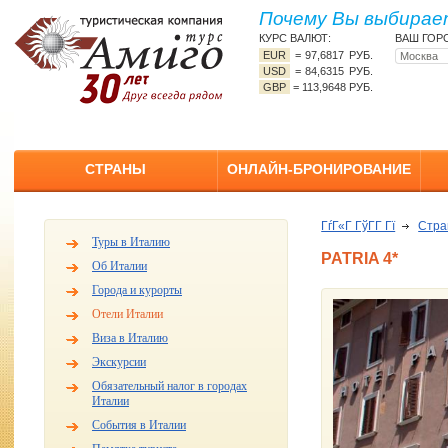
Почему Вы выбирает
КУРС ВАЛЮТ:
ВАШ ГОР
EUR
=
97,6817 РУБ.
USD
=
84,6315 РУБ.
GBP
=
113,9648 РУБ.
СТРАНЫ
ОНЛАЙН-БРОНИРОВАНИЕ
ГѓГ«Г ГўГ­Г Гї
Стр
Туры в Италию
PATRIA 4*
Об Италии
Города и курорты
Отели Италии
Виза в Италию
Экскурсии
Обязательный налог в городах
Италии
События в Италии