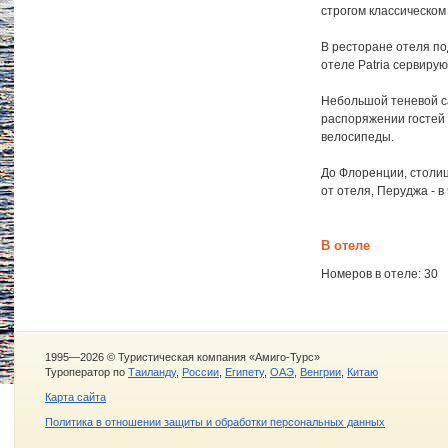
строгом классическом
В ресторане отеля по
отеле Patria сервирую
Небольшой теневой са
распоряжении гостей 
велосипеды.
До Флоренции, столиц
от отеля, Перуджа - в 9
В отеле
Номеров в отеле: 30
1995—2026 © Туристическая компания «Амиго-Турс»
Туроператор по
Таиланду
,
России
,
Египету
,
ОАЭ
,
Венгрии
,
Китаю
Карта сайта
Политика в отношении защиты и обработки персональных данных