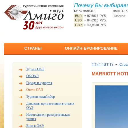
Почему Вы выбирает
КУРС ВАЛЮТ:
ВАШ ГОР
EUR
=
97,6817 РУБ.
USD
=
84,6315 РУБ.
GBP
=
113,9648 РУБ.
СТРАНЫ
ОНЛАЙН-БРОНИРОВАНИЕ
ГѓГ«Г ГўГ­Г Гї
Стр
Туры в ОАЭ
MARRIOTT HOTE
Об ОАЭ
Города и курорты
Отели ОАЭ
Туристический сбор
Депозиты при заселении в отелях
ОАЭ
Новогодние и рождественские
ужины
Виза в ОАЭ