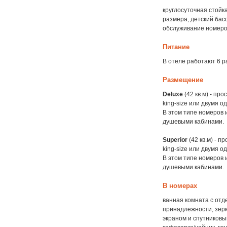
круглосуточная стойк
размера, детский бас
обслуживание номеров
Питание
В отеле работают 6 ра
Размещение
Deluxe
(42 кв.м) - п
king-size или двумя о
В этом типе номеров
душевыми кабинами.
Superior
(42 кв.м) - 
king-size или двумя о
В этом типе номеров
душевыми кабинами.
В номерах
ванная комната с отд
принадлежности, зерк
экраном и спутниковы