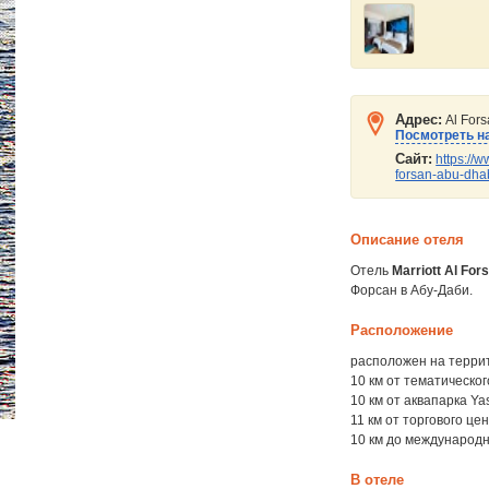
Адрес:
Al Fors
Посмотреть на
Сайт:
https://w
forsan-abu-dha
Описание отеля
Отель
Marriott Al For
Форсан в Абу-Даби.
Расположение
расположен на терри
10 км от тематическог
10 км от аквапарка Ya
11 км от торгового це
10 км до международ
В отеле