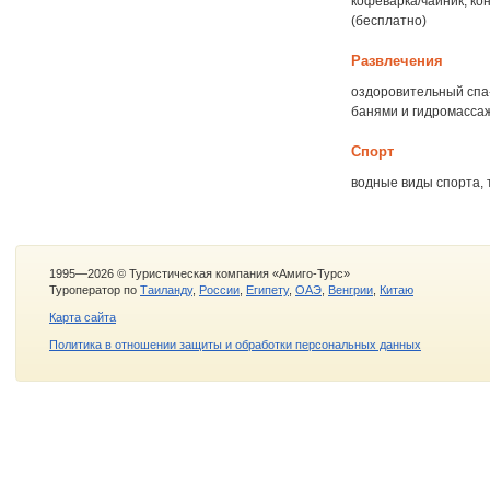
кофеварка/чайник, кон
(бесплатно)
Развлечения
оздоровительный спа-
банями и гидромасса
Спорт
водные виды спорта, 
1995—2026 © Туристическая компания «Амиго-Турс»
Туроператор по
Таиланду
,
России
,
Египету
,
ОАЭ
,
Венгрии
,
Китаю
Карта сайта
Политика в отношении защиты и обработки персональных данных