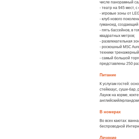
числе панорамный сал
- театр на 945 мест,
- игровые зоны от LEG
- клуб нового поколен
гуманоид, создающий
- пять бассейнов, в 
квадратных метров;
- развлекательная зо
- роскошный MSC Aur
техники тренажерный
- самый большой торг
представлены 250 ра
Питание
К услугам гостей: осн
стейкхаус, суши-бар, 
Лаунж на корме, кокт
английский/ирландски
В номерах
Во всех каютах: ванн
беспроводной Интерн
Лечение