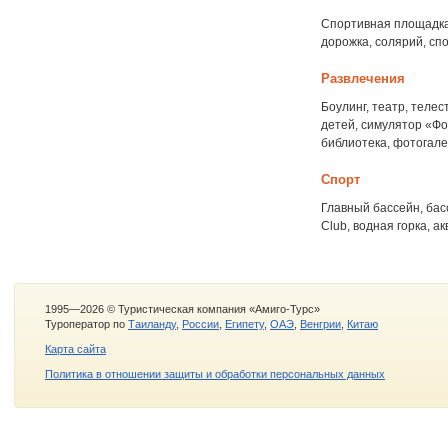
Спортивная площадка
дорожка, солярий, сп
Развлечения
Боулинг, театр, телес
детей, симулятор «Фо
библиотека, фотогалер
Спорт
Главный бассейн, бас
Club, водная горка, а
1995—2026 © Туристическая компания «Амиго-Турс»
Туроператор по
Таиланду
,
России
,
Египету
,
ОАЭ
,
Венгрии
,
Китаю
Карта сайта
Политика в отношении защиты и обработки персональных данных