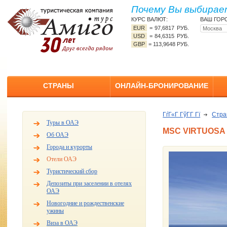
Почему Вы выбирает
КУРС ВАЛЮТ:
ВАШ ГОР
EUR
=
97,6817 РУБ.
USD
=
84,6315 РУБ.
GBP
=
113,9648 РУБ.
СТРАНЫ
ОНЛАЙН-БРОНИРОВАНИЕ
ГѓГ«Г ГўГ­Г Гї
Стр
Туры в ОАЭ
MSC VIRTUOSA
Об ОАЭ
Города и курорты
Отели ОАЭ
Туристический сбор
Депозиты при заселении в отелях
ОАЭ
Новогодние и рождественские
ужины
Виза в ОАЭ