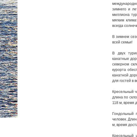
международно
зимнего и ле
миллиона тур
мягким клима
всегда солнеч
В зимнем сез
всей семьи!
В двух тури
канатные дор
северном скл
курорта обес
канатной дор
для гостей в 
Кресельный ч
длина по скл
118 м, время 
Гондольный п
человек. Дли
м, время дост
Кресельный 