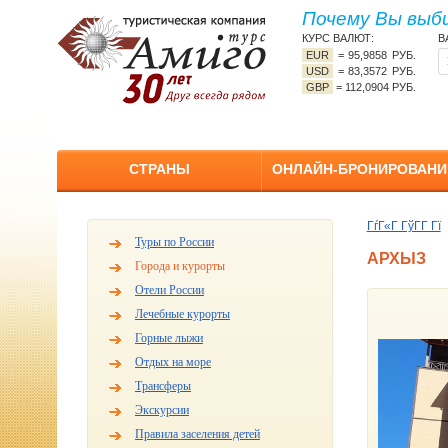
Почему Вы выб
КУРС ВАЛЮТ:
В
EUR
=
95,9858 РУБ.
USD
=
83,3572 РУБ.
GBP
=
112,0904 РУБ.
СТРАНЫ
ОНЛАЙН-БРОНИРОВАНИ
ГѓГ«Г ГўГ­Г Гї
Туры по России
АРХЫЗ
Города и курорты
Отели России
Лечебные курорты
Горные лыжи
Отдых на море
Трансферы
Экскурсии
Правила заселения детей