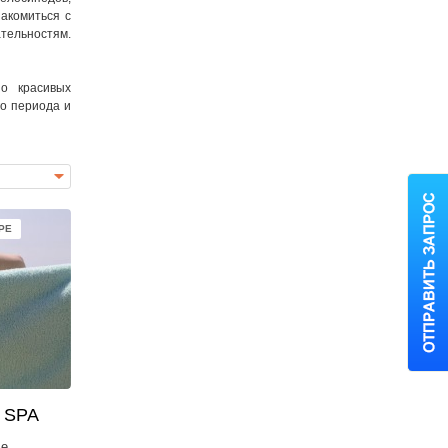
накомиться с
ательностям.
но красивых
го периода и
РЕ
& SPA
ле