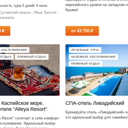
европейского уровня на западном 
ность тура 5 дней/ 4 ночи
Крыма!
Сулакский каньон - Язык Тролля -
ахачкала
0 ₽
от 43 700 ₽
 ОБСЛУЖИВАНИЕ
ЛЕЧЕБНЫЕ ТУРЫ
 ОТДЫХ
ПЛЯЖНЫЙ ОТДЫХ
НАЗЕМНОЕ ОБСЛУЖИВАНИЕ
ПЛЯЖНЫЙ ОТДЫХ
 Каспийское море.
СПА-отель Ливадийский
теле "Alleya Resort".
Бронируйте отель «Ливадийский» в
это идеальный выбор для семейног
a Resort" сочетает в себе комфорт
обслуживания. Идеальный выбор