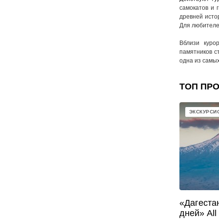
самокатов и 
древней исто
Для любителе
Вблизи куро
памятников с
одна из самы
ТОП ПР
ЭКСКУРСИ
«Дагеста
дней» All