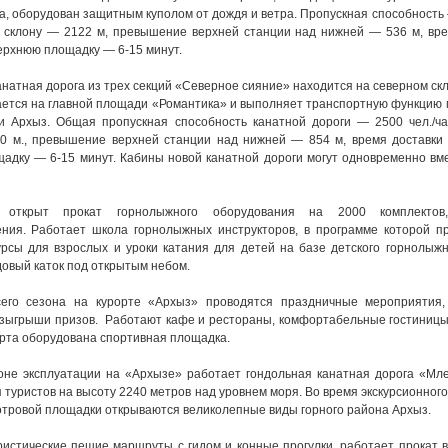
, оборудован защитным куполом от дождя и ветра. Пропускная способность 
о склону — 2122 м, превышение верхней станции над нижней — 536 м, вре
верхнюю площадку — 6-15 минут.
натная дорога из трех секций «Северное сияние» находится на северном ск
ается на главной площади «Романтика» и выполняет транспортную функцию 
и Архыз. Общая пропускная способность канатной дороги — 2500 чел./ча
0 м., превышение верхней станции над нижней — 854 м, время доставки 
адку — 6-15 минут. Кабины новой канатной дороги могут одновременно вме
 открыт прокат горнолыжного оборудования на 2000 комплектов
ния. Работает школа горнолыжных инструкторов, в программе которой п
рсы для взрослых и уроки катания для детей на базе детского горнолыжно
довый каток под открытым небом.
сего сезона на курорте «Архыз» проводятся праздничные мероприятия,
озыгрыши призов.
Работают кафе и рестораны, комфортабельные гостиницы,
рта оборудована спортивная площадка.
оне эксплуатации на «Архызе» работает гондольная канатная дорога «Мле
туристов на высоту 2240 метров над уровнем моря. Во время экскурсионног
мотровой площадки открываются великолепные виды горного района Архыз.
ристические пешие маршруты с гидом и конные прогулки, работает прокат 