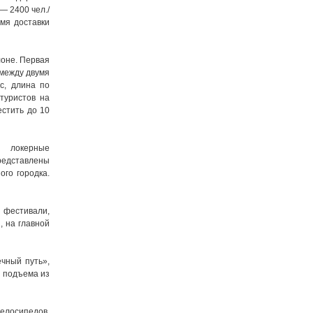
— 2400 чел./
мя доставки
лоне. Первая
между двумя
с, длина по
туристов на
стить до 10
, локерные
редставлены
го городка.
 фестивали,
 на главной
чный путь»,
о подъема из
велосипедов,