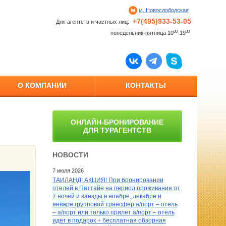
м. Новослободская
+7(495)933-53-05
Для агентств и частных лиц:
00
00
понедельник-пятница 10
-19
О КОМПАНИИ
КОНТАКТЫ
ОНЛАЙН-БРОНИРОВАНИЕ
ДЛЯ ТУРАГЕНТСТВ
НОВОСТИ
7 июля 2026
ТАИЛАНД! АКЦИЯ! При бронировании
отелей в Паттайе на период проживания от
7 ночей и заезды в ноябре, декабре и
январе групповой трансфер а/порт – отель
– а/порт или только прилет а/порт – отель
идет в подарок + бесплатная обзорная