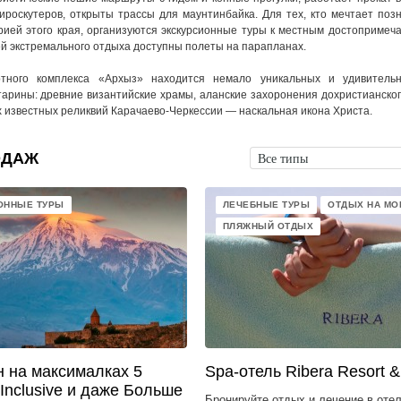
гироскутеров, открыты трассы для маунтинбайка. Для тех, кто мечтает поз
рией этого края, организуются экскурсионные туры к местным достопримеч
й экстремального отдыха доступны полеты на парапланах.
ртного комплекса «Архыз» находится немало уникальных и удивитель
тарины: древние византийские храмы, аланские захоронения дохристианско
х известных реликвий Карачаево-Черкессии — наскальная икона Христа.
ОДАЖ
Все типы
ОННЫЕ ТУРЫ
ЛЕЧЕБНЫЕ ТУРЫ
ОТДЫХ НА МО
ПЛЯЖНЫЙ ОТДЫХ
н на максималках 5
Spa-отель Ribera Resort 
 Inclusive и даже Больше
Бронируйте отдых и лечение в оте