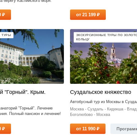
а берегу Каспийского моря.
0 ₽
от 21 199 ₽
 ТУРЫ
ЭКСКУРСИОННЫЕ ТУРЫ ПО ЗОЛОТ
КОЛЬЦУ
й "Горный". Крым.
Суздальское княжество
Автобусный тур из Москвы в Сузда
анаторий "Горный". Лечение
Москва - Суздаль - Кидекша - Влад
ния. Полный пансион и лечение!
Боголюбово - Москва
0 ₽
от 11 990 ₽
Програм