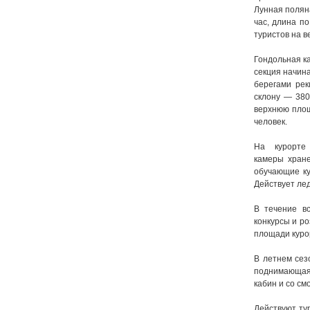
Лунная поляна
час, длина п
туристов на 
Гондольная ка
секция начин
берегами рек
склону — 380
верхнюю площ
человек.
На курорте
камеры хране
обучающие ку
Действует ле
В течение в
конкурсы и р
площади куро
В летнем сез
поднимающая 
кабин и со с
Действуют ту