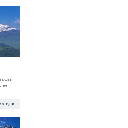
верная
стан
ма тура