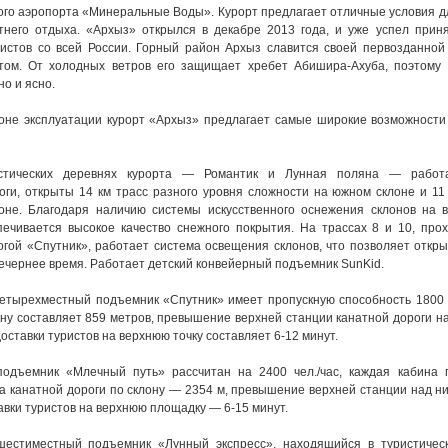
го аэропорта «Минеральные Воды». Курорт предлагает отличные условия дл
тнего отдыха. «Архыз» открылся в декабре 2013 года, и уже успел прин
истов со всей России. Г
орный район Архыз славится своей первозданной
том. От холодных ветров его защищает хребет Абишира-Ахуба, поэтому 
но и ясно.
оне эксплуатации курорт «Архыз» предлагает самые широкие возможности
стических деревнях курорта — Романтик и Лунная поляна — работ
оги, открыты 14 км трасс разного уровня сложности на южном склоне и 11
оне. Благодаря наличию системы искусственного оснежения склонов на в
печивается высокое качество снежного покрытия. На трассах 8 и 10, про
огой «Спутник», работает система освещения склонов, что позволяет откр
вечернее время. Работает детский конвейерный подъемник SunKid.
етырехместный подъемник «Спутник» имеет пропускную способность 1800 че
ону составляет 859 метров, превышение верхней станции канатной дороги 
доставки туристов на верхнюю точку составляет 6-12 минут.
одъемник «Млечный путь» рассчитан на 2400 чел./час, каждая кабина 
на канатной дороги по склону — 2354 м, превышение верхней станции над 
авки туристов на верхнюю площадку — 6-15 минут.
шестиместный подъемник «Лунный экспресс», находящийся в туристичес