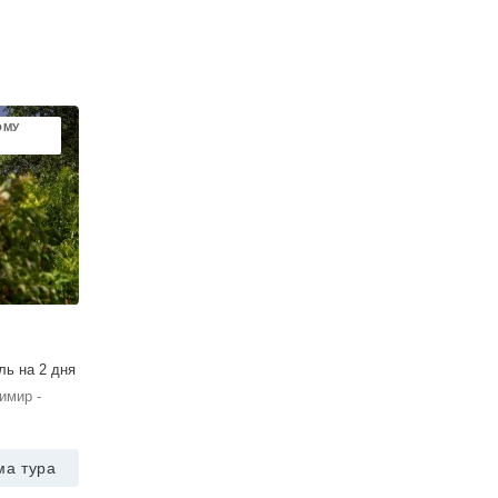
ОМУ
ль на 2 дня
имир -
ма тура