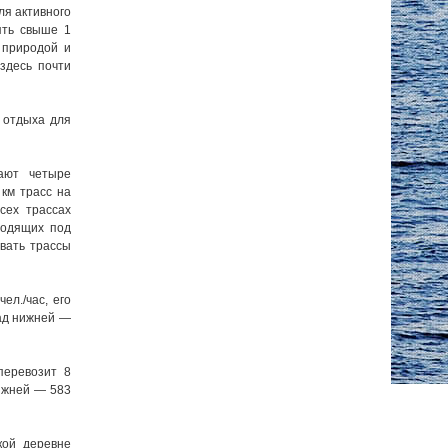
я активного
ять свыше 1
 природой и
здесь почти
 отдыха для
ают четыре
 км трасс на
сех трассах
ходящих под
ывать трассы
л./час, его
над нижней —
перевозит 8
нижней — 583
кой деревне