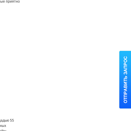
рые приятно
щадью 55
ьных