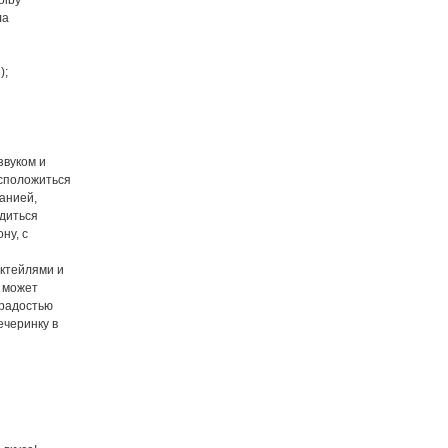
olby
ла
);
звуком и
асположиться
анией,
адиться
ну, с
октейлями и
ь может
 радостью
ечеринку в