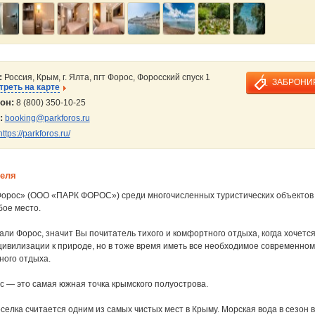
:
Россия, Крым, г. Ялта, пгт Форос, Форосский спуск 1
ЗАБРОНИ
реть на карте
он:
8 (800) 350-10-25
:
booking@parkforos.ru
https://parkforos.ru/
теля
орос» (ООО «ПАРК ФОРОС») среди многочисленных туристических объектов
бое место.
ли Форос, значит Вы почитатель тихого и комфортного отдыха, когда хочетс
ивилизации к природе, но в тоже время иметь все необходимое современном
ного отдыха.
с — это самая южная точка крымского полуострова.
елка считается одним из самых чистых мест в Крыму. Морская вода в сезон в