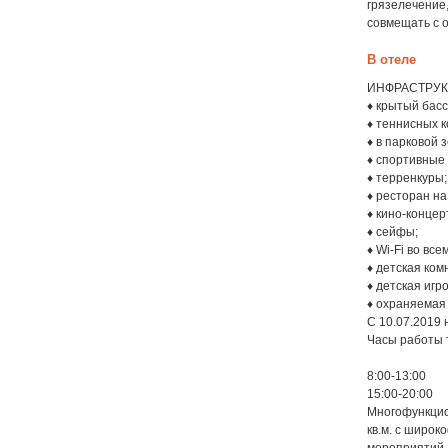
грязелечение
совмещать с 
В отеле
ИНФРАСТРУК
♦ крытый басс
♦ теннисных к
♦ в парковой 
♦ спортивные
♦ терренкуры;
♦ ресторан на
♦ кино-концер
♦ сейфы;
♦ Wi-Fi во все
♦ детская ком
♦ детская игр
♦ охраняемая 
С 10.07.2019
Часы работы 
8:00-13:00
15:00-20:00
Многофункцио
кв.м. с широ