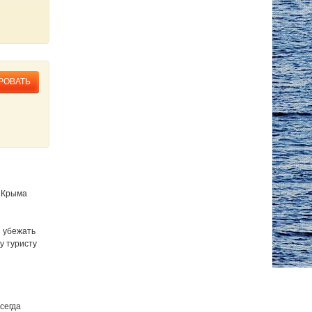
РОВАТЬ
 Крыма
я убежать
у туристу
сегда