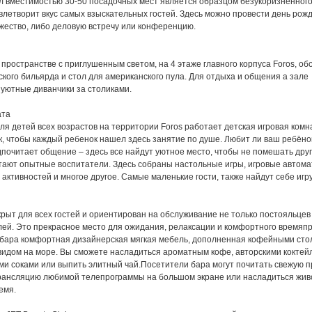
л вместимостью 30-50 посадочных мест является образцом безукоризненного 
летворит вкус самых взыскательных гостей. Здесь можно провести день рож
жество, либо деловую встречу или конференцию.
пространстве с приглушенным светом, на 4 этаже главного корпуса Foros, об
ского бильярда и стол для американского пула. Для отдыха и общения а зале
уютные диванчики за столиками.
ата
я детей всех возрастов на территории Foros работает детская игровая комн
, чтобы каждый ребенок нашел здесь занятие по душе. Любит ли ваш ребёно
почитает общение – здесь все найдут уютное место, чтобы не помешать друг
тают опытные воспитатели. Здесь собраны настольные игры, игровые автома
активностей и многое другое. Самые маленькие гости, также найдут себе игр
рыт для всех гостей и ориентирован на обслуживание не только постояльцев 
лей. Это прекрасное место для ожидания, релаксации и комфортного времяп
-бара комфортная дизайнерская мягкая мебель, дополненная кофейными сто
идом на море. Вы сможете насладиться ароматным кофе, авторскими коктей
и соками или выпить элитный чай.Посетители бара могут почитать свежую п
рансляцию любимой телепрограммы на большом экране или насладиться жив
емя.