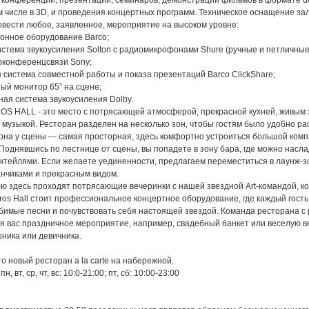
 конференций, презентаций, семинаров, демонстрации фильмов в формате d
ом числе в 3D, и проведения концертных программ. Техническое оснащение за
овести любое, заявленное, мероприятие на высоком уровне:
онное оборудование Barco;
стема звукоусиления Solton с радиомикрофонами Shure (ручные и петличные
оконференцсвязи Sony;
система совместной работы и показа презентаций Barco ClickShare;
ый монитор 65” на сцене;
ая система звукоусиления Dolby.
OS HALL - это место с потрясающей атмосферой, прекрасной кухней, живым 
музыкой. Ресторан разделен на несколько зон, чтобы гостям было удобно р
Зона у сцены — самая просторная, здесь комфортно устроиться большой комп
Поднявшись по лестнице от сцены, вы попадете в зону бара, где можно насл
ктейлями. Если желаете уединенности, предлагаем переместиться в лаунж-зо
нчиками и прекрасным видом.
ю здесь проходят потрясающие вечеринки с нашей звездной Art-командой, к
ros Hall стоит профессиональное концертное оборудование, где каждый гост
бимые песни и почувствовать себя настоящей звездой. Команда ресторана с
я вас праздничное мероприятие, например, свадебный банкет или веселую в
ника или девичника.
это новый ресторан a la carte на набережной.
, вт, ср, чт, вс: 10:0-21:00; пт, сб: 10:00-23:00