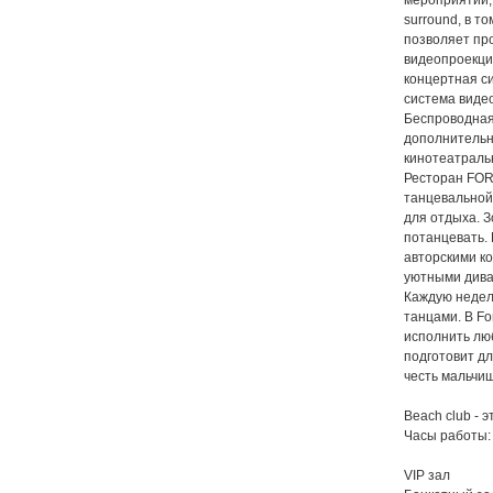
мероприятий,
surround, в т
позволяет пр
видеопроекци
концертная си
система виде
Беспроводная 
дополнительн
кинотеатральн
Ресторан FOR
танцевальной 
для отдыха. 
потанцевать. 
авторскими ко
уютными дива
Каждую недел
танцами. В Fo
исполнить лю
подготовит дл
честь мальчиш
Beach club - 
Часы работы: пн
VIP зал