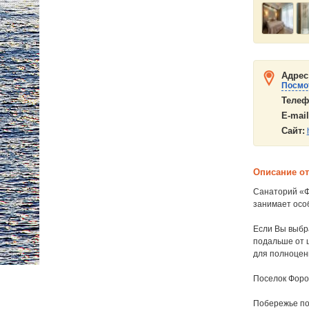
Адрес
Посмот
Телеф
E-mail
Сайт:
Описание о
Санаторий «Ф
занимает осо
Если Вы выбра
подальше от ц
для полноцен
Поселок Форо
Побережье пос