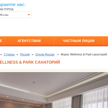
ираете нас:
АШ ГОРОД:
Москва
Е
АГЕНТСТВАМ
ЧАСТНЫМ ЛИЦАМ
Страны
Россия
Отели России
Форос Wellness & Park санаторий
ELLNESS & PARK САНАТОРИЙ