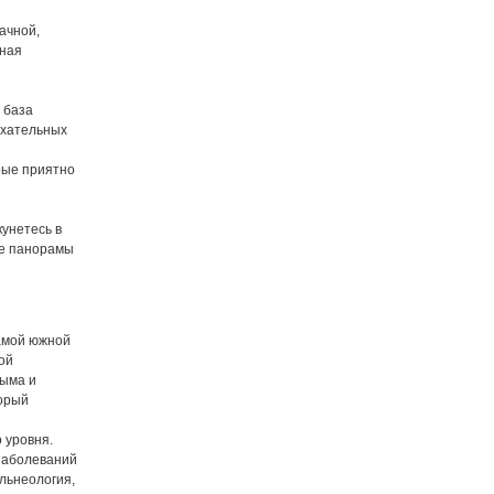
ачной,
лная
 база
ыхательных
рые приятно
унетесь в
ые панорамы
самой южной
ой
рыма и
орый
 уровня.
заболеваний
льнеология,