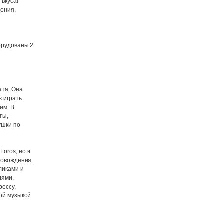
вкуса!
дения,
орудованы 2
ата. Она
к играть
им. В
ты,
ушки по
Foros, но и
ровождения.
ликами и
лями,
рессу,
ой музыкой