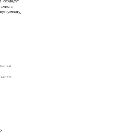
е, создадут
зажисты
ную укладку,
мпании
ования
с-