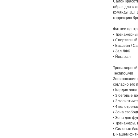
Салон красоты
образ для св
команды JET B
коррекцию бр
Фитнес-центр
• Тренажерны
• Спортивный
• Бассейн / С
• Зал ЛФК
• Йога зал
Тренажерный 
TechnoGym
Зонирование 
согласно его
• Кардио зона
• 3 беговые д
• 2 эллиптиче
• 4 велотрен
• Зона свобод
• Зона для ф
• Тренажеры,
• Силовые бл
В нашем фитн