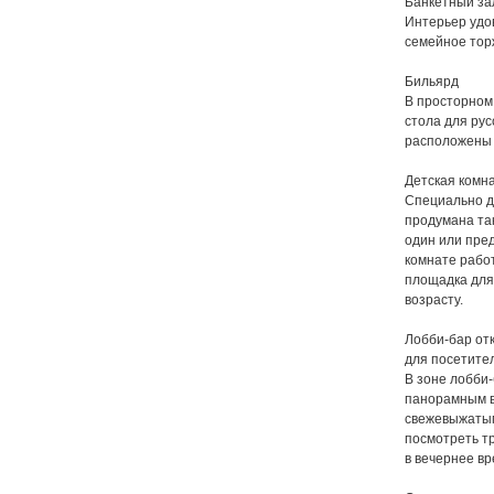
Банкетный за
Интерьер удов
семейное тор
Бильярд
В просторном 
стола для рус
расположены 
Детская комн
Специально дл
продумана так
один или пред
комнате рабо
площадка для 
возрасту.
Лобби-бар отк
для посетите
В зоне лобби
панорамным в
свежевыжатым
посмотреть т
в вечернее вр