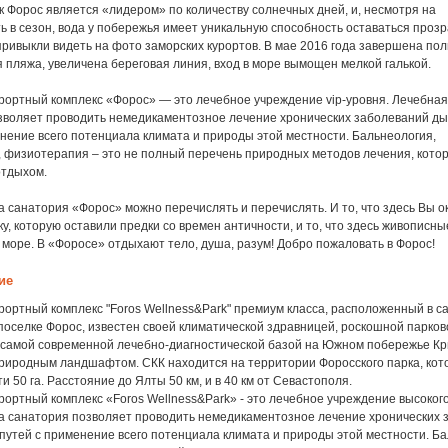
ак Форос является «лидером» по количеству солнечных дней, и, несмотря на
 в сезон, вода у побережья имеет уникальную способность оставаться прозр
привыкли видеть на фото заморских курортов. В мае 2016 года завершена по
 пляжа, увеличена береговая линия, вход в море вымощен мелкой галькой.
рортный комплекс «Форос» — это лечебное учреждение vip-уровня. Лечебная
зволяет проводить немедикаментозное лечение хронических заболеваний д
нение всего потенциала климата и природы этой местности. Бальнеология,
, физиотерапия – это не полный перечень природных методов лечения, кото
отдыхом.
санатория «Форос» можно перечислять и перечислять. И то, что здесь Вы ок
у, которую оставили предки со времен античности, и то, что здесь живописн
и море. В «Форосе» отдыхают тело, душа, разум! Добро пожаловать в Форос!
ие
рортный комплекс "Foros Wellness&Park" премиум класса, расположенный в 
поселке Форос, известен своей климатической здравницей, роскошной парков
 самой современной лечебно-диагностической базой на Южном побережье К
риродным ландшафтом. СКК находится на территории Форосского парка, кот
и 50 га. Расстояние до Ялты 50 км, и в 40 км от Севастополя.
ортный комплекс «Foros Wellness&Park» - это лечебное учреждение высокого
а санатория позволяет проводить немедикаментозное лечение хронических 
путей с применение всего потенциала климата и природы этой местности. Ба