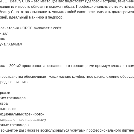
 JET Beauty Club – это место, где вас подготовят к деловой встрече, вечеринк
идания или просто обновят и освежат образ. Профессиональные стилисты-ви
eauty Club готовы выполнить макияж любой сложности, сделать долговремен
овей, идеальный маникюр и педикюр.
 санатория ФОРОС включает в себя:
й зал
 зал
ауна / Хаммам
зал - 200 м2 пространства, оснащенного тренажерами премиум-класса от ко
пространства обеспечивает максимально комфортное расположение оборуд
 предназначению.
орожки
ских тренажера
ажера
ных весов
ункциональных тренировок
 направленные на растяжку
очные тренажеры
ес-центре Вы сможете воспользоваться услугами профессионального фитне