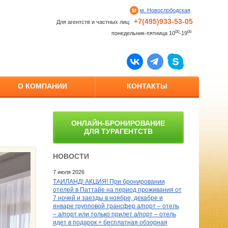
м. Новослободская
+7(495)933-53-05
Для агентств и частных лиц:
00
00
понедельник-пятница 10
-19
О КОМПАНИИ
КОНТАКТЫ
ОНЛАЙН-БРОНИРОВАНИЕ
ДЛЯ ТУРАГЕНТСТВ
НОВОСТИ
7 июля 2026
ТАИЛАНД! АКЦИЯ! При бронировании
отелей в Паттайе на период проживания от
7 ночей и заезды в ноябре, декабре и
январе групповой трансфер а/порт – отель
– а/порт или только прилет а/порт – отель
идет в подарок + бесплатная обзорная