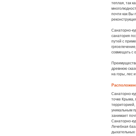
теплая, так к
многолюдность
почти как Вы 
реконструкция
Санаторно-ку
санатория по
путей с приме
грязелечение
совмещать с 
Преимущества 
древнюю сказк
на горы, лес 
Расположен
Санаторно-ку
точке Крыма, 
территорией,
уникальным п
занимает почт
Санаторно-кур
Лечебная баз
дыхательных 