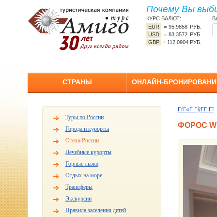
Почему Вы выб
КУРС ВАЛЮТ:
В
EUR
=
95,9858 РУБ.
USD
=
83,3572 РУБ.
GBP
=
112,0904 РУБ.
СТРАНЫ
ОНЛАЙН-БРОНИРОВАНИ
ГѓГ«Г ГўГ­Г Гї
Туры по России
ФОРОС W
Города и курорты
Отели России
Лечебные курорты
Горные лыжи
Отдых на море
Трансферы
Экскурсии
Правила заселения детей