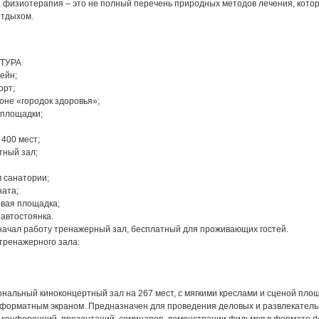
, физиотерапия – это не полный перечень природных методов лечения, кото
отдыхом.
ТУРА
ейн;
орт;
зоне «городок здоровья»;
 площадки;
 400 мест;
тный зал;
м санатории;
ната;
овая площадка;
автостоянка.
 начал работу тренажерный зал, бесплатный для проживающих гостей.
тренажерного зала:
нальный киноконцертный зал на 267 мест, с мягкими креслами и сценой пло
коформатным экраном. Предназначен для проведения деловых и развлекател