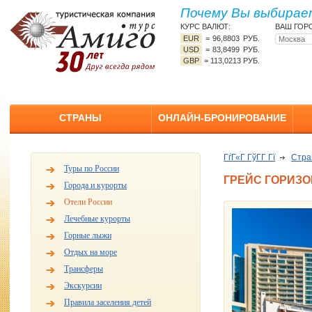
Почему Вы выбирает
КУРС ВАЛЮТ:
ВАШ ГОР
EUR
=
96,8803 РУБ.
USD
=
83,8499 РУБ.
GBP
=
113,0213 РУБ.
СТРАНЫ
ОНЛАЙН-БРОНИРОВАНИЕ
ГѓГ«Г ГўГ­Г Гї
Стр
Туры по России
ГРЕЙС ГОРИЗО
Города и курорты
Отели России
Лечебные курорты
Горные лыжи
Отдых на море
Трансферы
Экскурсии
Правила заселения детей