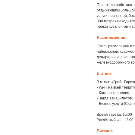
При отеле работают л
отдыхающим большой с
услуги прачечной, бе
300 метрах находится
прокат шезлонгов и з
Расположение
Отель расположен в с
набережной, художест
дендрария и сочинско
железнодорожного вок
В отеле
В отеле «Грейс Гори
- Wi-Fi на всей терри
- Камера хранения;
- Заказ авиабилетов;
- Бизнес услуги (Скан
Время заезда: 15:00
Расчётный час: 12:00
Питание