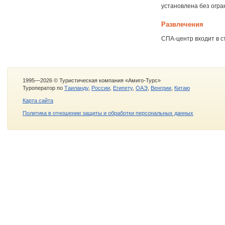
установлена без огра
Развлечения
СПА-центр входит в с
1995—2026 © Туристическая компания «Амиго-Турс»
Туроператор по
Таиланду
,
России
,
Египету
,
ОАЭ
,
Венгрии
,
Китаю
Карта сайта
Политика в отношении защиты и обработки персональных данных