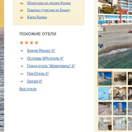
Шпаргалка по отелям Крыма
Памятка туристам по Крыму
Карта Крыма
ПОХОЖИЕ ОТЕЛИ
Бридж Резорт 4*
Острова SPA отель 4*
Гранд отель "Жемчужина" 4*
Пик Отель 4*
Denart 4*
Все отели