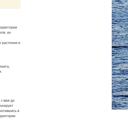
территории
иле, их
е растения и
пекта,
и.
е
 с мая до
ионирует
ратившись в
ерритории