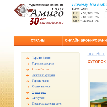
Почему Вы выб
КУРС ВАЛЮТ:
В
EUR
=
96,8803 РУБ.
USD
=
83,8499 РУБ.
GBP
=
113,0213 РУБ.
СТРАНЫ
ОНЛАЙН-БРОНИРОВАНИ
ГѓГ«Г ГўГ­Г Гї
Туры по России
ХУТОРОК Г
Города и курорты
Отели России
Лечебные курорты
Горные лыжи
Отдых на море
Трансферы
Экскурсии
Правила заселения детей