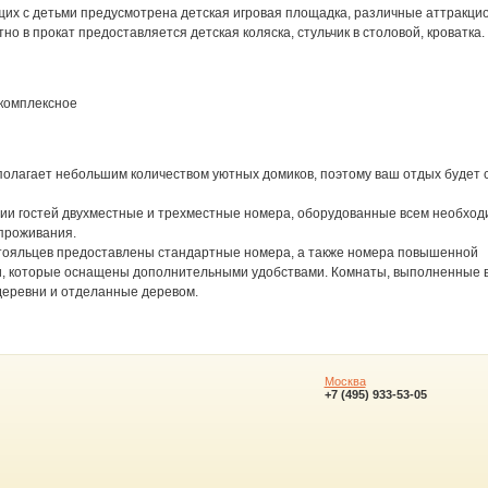
их с детьми предусмотрена детская игровая площадка, различные аттракцио
тно в прокат предоставляется детская коляска, стульчик в столовой, кроватка.
 комплексное
полагает небольшим количеством уютных домиков, поэтому ваш отдых будет 
ии гостей двухместные и трехместные номера, оборудованные всем необхо
проживания.
стояльцев предоставлены стандартные номера, а также номера повышенной
, которые оснащены дополнительными удобствами. Комнаты, выполненные в
деревни и отделанные деревом.
Москва
+7 (495) 933-53-05