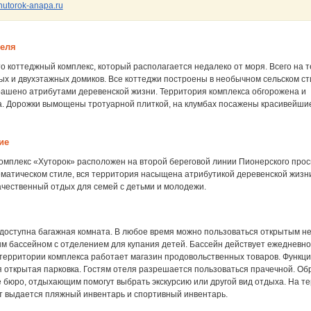
hutorok-anapa.ru
теля
то коттеджный комплекс, который располагается недалеко от моря. Всего на 
х и двухэтажных домиков. Все коттеджи построены в необычном сельском ст
рашено атрибутами деревенской жизни. Территория комплекса обгорожена и
а. Дорожки вымощены тротуарной плиткой, на клумбах посажены красивейши
ие
омплекс «Хуторок» расположен на второй береговой линии Пионерского прос
ематическом стиле, вся территория насыщена атрибутикой деревенской жизн
ачественный отдых для семей с детьми и молодежи.
 доступна багажная комната. В любое время можно пользоваться открытым н
м бассейном с отделением для купания детей. Бассейн действует ежедневно
 территории комплекса работает магазин продовольственных товаров. Функц
 открытая парковка. Гостям отеля разрешается пользоваться прачечной. Об
е бюро, отдыхающим помогут выбрать экскурсию или другой вид отдыха. На т
ат выдается пляжный инвентарь и спортивный инвентарь.