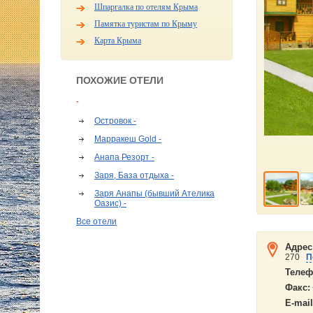
Шпаргалка по отелям Крыма
Памятка туристам по Крыму
Карта Крыма
ПОХОЖИЕ ОТЕЛИ
-
Островок -
Марракеш Gold -
Анапа Резорт -
Заря, База отдыха -
Заря Анапы (бывший Ателика
Оазис) -
Все отели
Адрес
270
П
Телеф
Факс:
E-mail