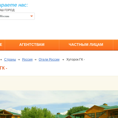
ираете нас:
АШ ГОРОД:
Москва
Е
АГЕНТСТВАМ
ЧАСТНЫМ ЛИЦАМ
Страны
Россия
Отели России
Хуторок ГК -
К -