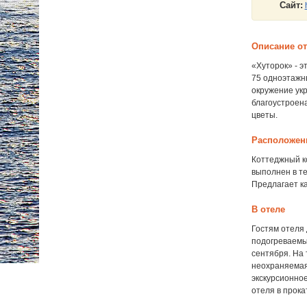
Сайт:
Описание о
«Хуторок» - э
75 одноэтажны
окружение ук
благоустроен
цветы.
Расположен
Коттеджный к
выполнен в т
Предлагает к
В отеле
Гостям отеля
подогреваемы
сентября. На
неохраняемая
экскурсионно
отеля в прок