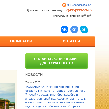
м. Новослободская
+7(495)933-53-05
Для агентств и частных лиц:
00
00
понедельник-пятница 10
-19
О КОМПАНИИ
КОНТАКТЫ
ОНЛАЙН-БРОНИРОВАНИЕ
ДЛЯ ТУРАГЕНТСТВ
НОВОСТИ
7 июля 2026
ТАИЛАНД! АКЦИЯ! При бронировании
отелей в Паттайе на период проживания от
7 ночей и заезды в ноябре, декабре и
январе групповой трансфер а/порт – отель
– а/порт или только прилет а/порт – отель
идет в подарок + бесплатная обзорная