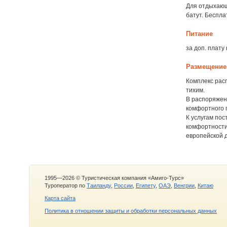
Для отдыхающ
батут. Беспла
Питание
за доп. плату
Размещение
Комплекс рас
тихим.
В распоряжен
комфортного 
К услугам по
комфортности
европейской 
1995—2026 © Туристическая компания «Амиго-Турс»
Туроператор по
Таиланду
,
России
,
Египету
,
ОАЭ
,
Венгрии
,
Китаю
Карта сайта
Политика в отношении защиты и обработки персональных данных