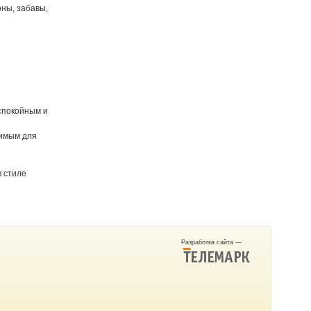
ны, забавы,
спокойным и
димым для
 стиле
Разработка сайта —