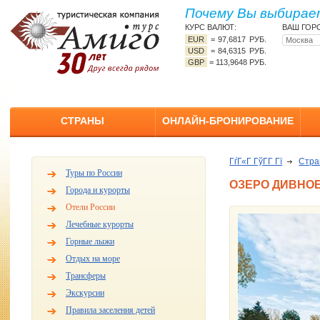
Почему Вы выбирает
КУРС ВАЛЮТ:
ВАШ ГОР
EUR
=
97,6817 РУБ.
USD
=
84,6315 РУБ.
GBP
=
113,9648 РУБ.
СТРАНЫ
ОНЛАЙН-БРОНИРОВАНИЕ
ГѓГ«Г ГўГ­Г Гї
Стр
Туры по России
ОЗЕРО ДИВНОЕ
Города и курорты
Отели России
Лечебные курорты
Горные лыжи
Отдых на море
Трансферы
Экскурсии
Правила заселения детей