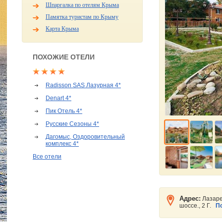
Шпаргалка по отелям Крыма
Памятка туристам по Крыму
Карта Крыма
ПОХОЖИЕ ОТЕЛИ
Radisson SAS Лазурная 4*
Denart 4*
Пик Отель 4*
Русские Сезоны 4*
Дагомыс, Оздоровительный
комплекс 4*
Все отели
Адрес:
Лазарев
шоссе., 2 Г.
П