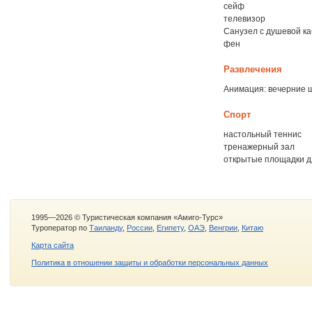
сейф
телевизор
Санузел с душевой к
фен
Развлечения
Анимация: вечерние ш
Спорт
настольный теннис
тренажерный зал
открытые площадки д
1995—2026 © Туристическая компания «Амиго-Турс»
Туроператор по
Таиланду
,
России
,
Египету
,
ОАЭ
,
Венгрии
,
Китаю
Карта сайта
Политика в отношении защиты и обработки персональных данных