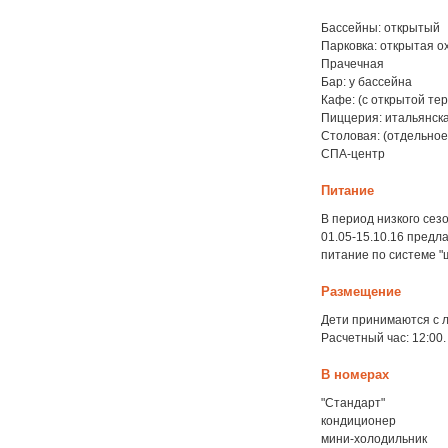
Бассейны: открытый
Парковка: открытая о
Прачечная
Бар: у бассейна
Кафе: (с открытой те
Пиццерия: итальянска
Столовая: (отдельное 
СПА-центр
Питание
В период низкого сезо
01.05-15.10.16 предла
питание по системе "
Размещение
Дети принимаются с л
Расчетный час: 12:00.
В номерах
"Стандарт"
кондиционер
мини-холодильник