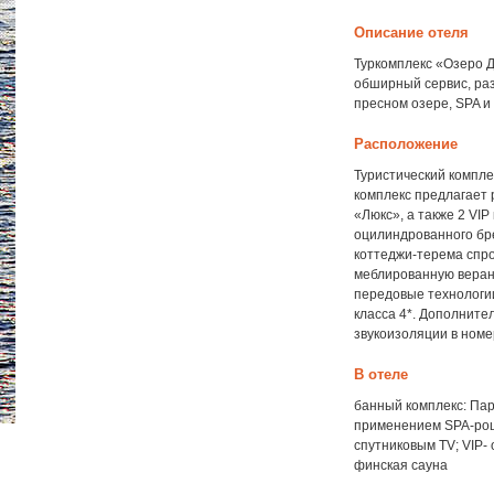
Описание отеля
Туркомплекс «Озеро Д
обширный сервис, раз
пресном озере, SPA и
Расположение
Туристический компле
комплекс предлагает 
«Люкс», а также 2 VI
оцилиндрованного бре
коттеджи-терема спро
меблированную веранд
передовые технологи
класса 4*. Дополните
звукоизоляции в номе
В отеле
банный комплекс: Пар
применением SPA-роц
спутниковым TV; VIP-
финская сауна