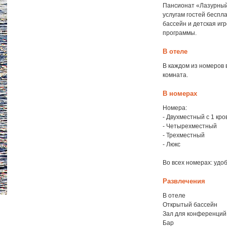
Пансионат «Лазурный»
услугам гостей беспл
бассейн и детская иг
программы.
В отеле
В каждом из номеров 
комната.
В номерах
Номера:
- Двухместный с 1 кр
- Четырехместный
- Трехместный
- Люкс
Во всех номерах: удо
Развлечения
В отеле
Открытый бассейн
Зал для конференций
Бар