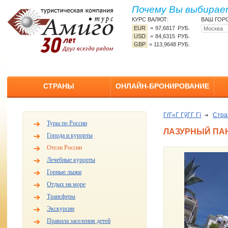
Почему Вы выбирает
КУРС ВАЛЮТ:
ВАШ ГОР
EUR
=
97,6817 РУБ.
USD
=
84,6315 РУБ.
GBP
=
113,9648 РУБ.
СТРАНЫ
ОНЛАЙН-БРОНИРОВАНИЕ
ГѓГ«Г ГўГ­Г Гї
Стр
Туры по России
ЛАЗУРНЫЙ ПА
Города и курорты
Отели России
Лечебные курорты
Горные лыжи
Отдых на море
Трансферы
Экскурсии
Правила заселения детей