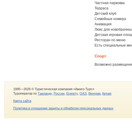
Частная парковка
Терраса
Детский клуб
Семейные номера
Анимация
Люкс для новобрачны
Детская игровая пло
Ресторан по меню
Есть специальные ме
Спорт
Возможно размещени
1995—2026 © Туристическая компания «Амиго-Турс»
Туроператор по
Таиланду
,
России
,
Египету
,
ОАЭ
,
Венгрии
,
Китаю
Карта сайта
Политика в отношении защиты и обработки персональных данных