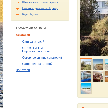
Шпаргалка по отелям Крыма
Памятка туристам по Крыму
Карта Крыма
ПОХОЖИЕ ОТЕЛИ
санаторий
Саки санаторий
СЦВКС им. Н.И.
Пирогова санаторий
Северное сияние санаторий
Сакрополь санаторий
Все отели