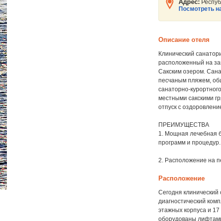
Адрес:
Республ
Посмотреть на
Описание отеля
Клинический санатори
расположенный на зап
Сакским озером. Сан
песчаным пляжем, обш
санаторно-курортного
местными сакскими гр
отпуск с оздоровлени
ПРЕИМУЩЕСТВА
1. Мощная лечебная б
программ и процедур.
2. Расположение на п
Расположение
Сегодня клинический
диагностический комп
этажных корпуса и 17
оборудованы лифтами