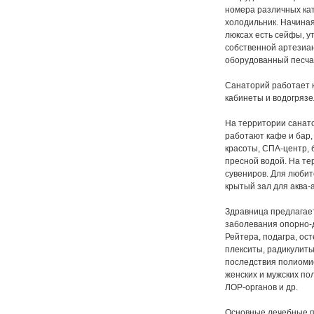
номера различных кат
холодильник. Начиная
люксах есть сейфы, у
собственной артезиа
оборудованный песчан
Санаторий работает к
кабинеты и водогряз
На территории санато
работают кафе и бар,
красоты, СПА-центр, 
пресной водой. На те
сувениров. Для люби
крытый зал для аква-
Здравница предлагает
заболевания опорно-д
Рейтера, подагра, ос
плекситы, радикулиты
последствия полиомие
женских и мужских по
ЛОР-органов и др.
Основные лечебные п