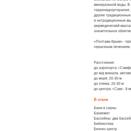
минеральной воды. В
терренкурортерапия, 
другие традиционные
и нетрадиционные ви
аюрведический массаж
значительное облегче
«Полтава-Крым» - пре
серьезным лечением. 
Расстояния:
до аэропорта: г.Симф
до ж/д вокзала: автово
до моря: 20-30 м
до пляжа: 20-30 м
до центра: г.Саки - 8 к
В отеле
Бани и сауны
Банкомат
Бассейны: два бассейн
Библиотека
Бизнес-центр