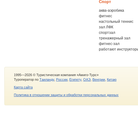
Спорт
аква-аэробика
фитнес
настольный теннис
зал ЛФК
спортзал
тренажерный зал
фитнес-зал
работают инструктор
1995—2026 © Туристическая компания «Амиго-Турс»
Туроператор по
Таиланду
,
России
,
Египету
,
ОАЭ
,
Венгрии
,
Китаю
Карта сайта
Политика в отношении защиты и обработки персональных данных