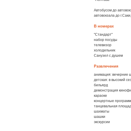
Автобусом до автовок
автовокзала до г.Сак
В номерах
"Стандарт"
набор посуды
телевизор
холодильник
Санузел с душем
Развлечения
анимация: вечерние 
детская: в высокий се
бильярд
демонстрация киноф
караоке
концертные програм
танцевальная площа
шахматы
шашки
экскурсии