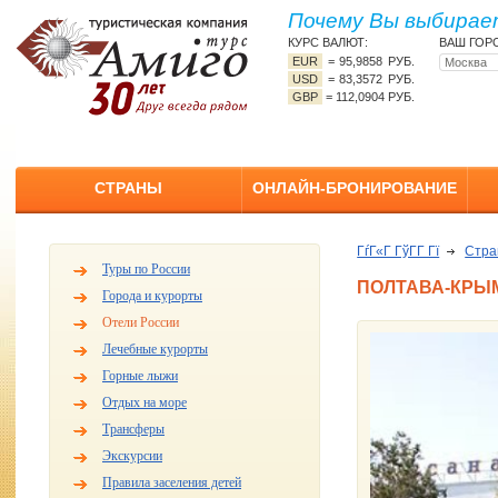
Почему Вы выбирает
КУРС ВАЛЮТ:
ВАШ ГОР
EUR
=
95,9858 РУБ.
USD
=
83,3572 РУБ.
GBP
=
112,0904 РУБ.
СТРАНЫ
ОНЛАЙН-БРОНИРОВАНИЕ
ГѓГ«Г ГўГ­Г Гї
Стр
Туры по России
ПОЛТАВА-КРЫ
Города и курорты
Отели России
Лечебные курорты
Горные лыжи
Отдых на море
Трансферы
Экскурсии
Правила заселения детей