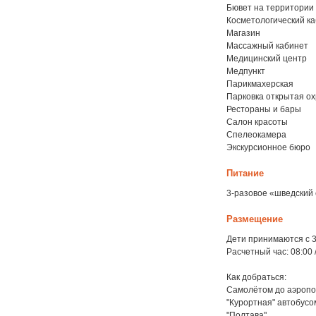
Бювет на территории
Косметологический к
Магазин
Массажный кабинет
Медицинский центр
Медпункт
Парикмахерская
Парковка открытая о
Рестораны и бары
Салон красоты
Спелеокамера
Экскурсионное бюро
Питание
3-разовое «шведский 
Размещение
Дети принимаются с 3-
Расчетный час: 08:00 
Как добраться:
Самолётом до аэропо
"Курортная" автобусо
"Полтава"