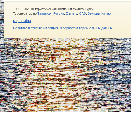
1995—2026 © Туристическая компания «Амиго-Турс»
Туроператор по
Таиланду
,
России
,
Египету
,
ОАЭ
,
Венгрии
,
Китаю
Карта сайта
Политика в отношении защиты и обработки персональных данных