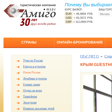
Почему Вы выбирает
КУРС ВАЛЮТ:
ВАШ ГОР
EUR
=
95,9858 РУБ.
USD
=
83,3572 РУБ.
GBP
=
112,0904 РУБ.
СТРАНЫ
ОНЛАЙН-БРОНИРОВАНИЕ
ГѓГ«Г ГўГ­Г Гї
Стр
Туры по России
КРЫМ GUESTH
Города и курорты
Отели России
Лечебные курорты
Горные лыжи
Отдых на море
Трансферы
Экскурсии
Правила заселения детей