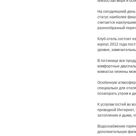
близостью моря и ос
На сегодняшний день
статус наиболее феш
считается наилучшим
разнообразный перече
Клуб-отель состоит и
корпус 2012 года пос
уровне, замечательн
В гостинице все прод
комфортные двуспальн
комнатах гигиены мож
Особенную атмосферу
специально для отеля
позагорать утром и д
К услугам гостей во 
проводной Интернет,
затопления и дыма, ч
Водоснабжение горяче
дополнительную фильт