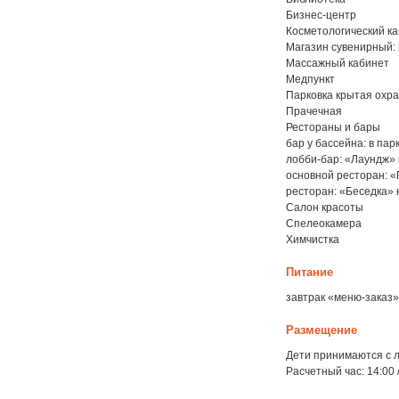
Бизнес-центр
Косметологический к
Магазин сувенирный:
Массажный кабинет
Медпункт
Парковка крытая охр
Прачечная
Рестораны и бары
бар у бассейна: в пар
лобби-бар: «Лаундж» 
основной ресторан: «
ресторан: «Беседка» 
Салон красоты
Спелеокамера
Химчистка
Питание
завтрак «меню-заказ
Размещение
Дети принимаются с л
Расчетный час: 14:00 