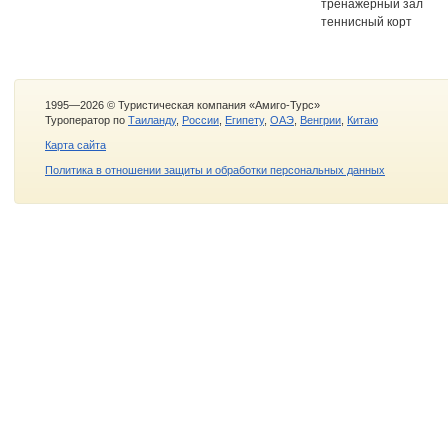
тренажерный зал
теннисный корт
1995—2026 © Туристическая компания «Амиго-Турс»
Туроператор по
Таиланду
,
России
,
Египету
,
ОАЭ
,
Венгрии
,
Китаю
Карта сайта
Политика в отношении защиты и обработки персональных данных