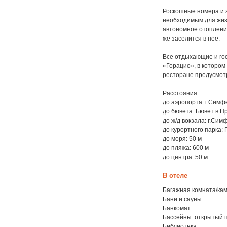
Роскошные номера и 
необходимым для жиз
автономное отопление
же заселится в нее.
Все отдыхающие и гос
«Горацио», в котором 
ресторане предусмот
Расстояния:
до аэропорта: г.Симф
до бювета: Бювет в П
до ж/д вокзала: г.Сим
до курортного парка:
до моря: 50 м
до пляжа: 600 м
до центра: 50 м
В отеле
Багажная комната/ка
Бани и сауны
Банкомат
Бассейны: открытый 
Библиотека