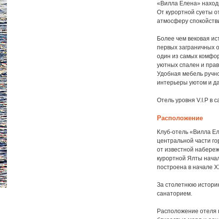
«Вилла Елена» находи
От курортной суеты 
атмосферу спокойстви
Более чем вековая ис
первых заграничных о
один из самых комфо
уютных спален и прав
Удобная мебель ручно
интерьеры уютом и да
Отель уровня V.I.P в 
Расположение
Клуб-отель «Вилла Е
центральной части го
от известной набереж
курортной Ялты нача
построена в начале Х
За столетнюю историю
санаторием.
Расположение отеля в