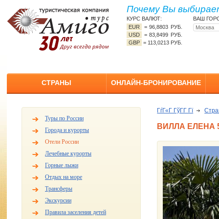
Почему Вы выбирает
КУРС ВАЛЮТ:
ВАШ ГОР
EUR
=
96,8803 РУБ.
USD
=
83,8499 РУБ.
GBP
=
113,0213 РУБ.
СТРАНЫ
ОНЛАЙН-БРОНИРОВАНИЕ
ГѓГ«Г ГўГ­Г Гї
Стр
Туры по России
ВИЛЛА ЕЛЕНА 
Города и курорты
Отели России
Лечебные курорты
Горные лыжи
Отдых на море
Трансферы
Экскурсии
Правила заселения детей