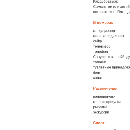
Как добраться:
Самолетом или автоб
автовокзала г. Ялта,
В номерах
кондиционер
мини-холодильник
сейф
телевизор
телефон
Санузел с ванной/с д
тапочки
туалетные принадле
фен
халат
Развлечения
велопрогулки
конные прогулки
рыбалка
экскурсии
Спорт