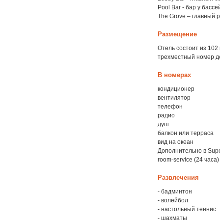
Pool Bar - бар у бассе
The Grove – главный 
Размещение
Отель состоит из 102
трехместный номер д
В номерах
кондиционер
вентилятор
телефон
радио
душ
балкон или терраса
вид на океан
Дополнительно в Super
room-service (24 часа)
Развлечения
- бадминтон
- волейбол
- настольный теннис
- шахматы