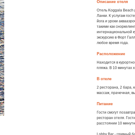
Описание отеля
Отель Koggala Beach 
Ланки. К услугам гос
йога и уроки аквааэр
такими как сноркелинг
интернациональной ку
экскурсию в Форт Гал
любое время года.
Расположение
Находится в курортно
пляжа. В 10 минутах 
В отеле
2 ресторана, 2 бара,
массаж, прачечная, в
Питание
Гости смогут позавтр
ресторан отеля. Гост
расстоянии 10 минутн
Lobby Bar - главный б