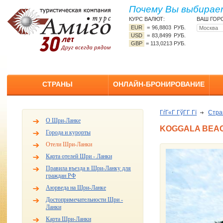
Почему Вы выбирает
КУРС ВАЛЮТ:
ВАШ ГОР
EUR
=
96,8803 РУБ.
USD
=
83,8499 РУБ.
GBP
=
113,0213 РУБ.
СТРАНЫ
ОНЛАЙН-БРОНИРОВАНИЕ
ГѓГ«Г ГўГ­Г Гї
Стр
О Шри-Ланке
KOGGALA BEAC
Города и курорты
Отели Шри-Ланки
Карта отелей Шри - Ланки
Правила въезда в Шри-Ланку для
граждан РФ
Аюрведа на Шри-Ланке
Достопримечательности Шри -
Ланки
Карта Шри-Ланки