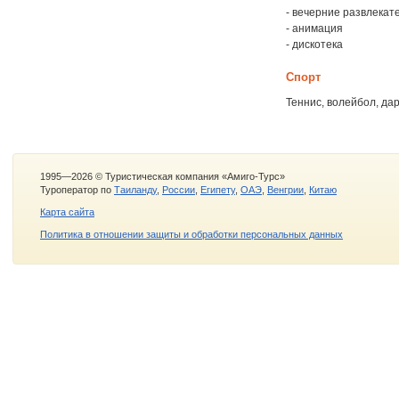
- вечерние развлека
- анимация
- дискотека
Спорт
Теннис, волейбол, дар
1995—2026 © Туристическая компания «Амиго-Турс»
Туроператор по
Таиланду
,
России
,
Египету
,
ОАЭ
,
Венгрии
,
Китаю
Карта сайта
Политика в отношении защиты и обработки персональных данных