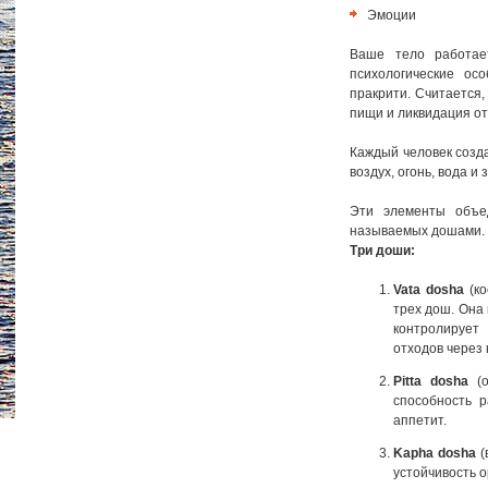
Эмоции
Ваше тело работае
психологические ос
пракрити. Считается,
пищи и ликвидация от
Каждый человек созда
воздух, огонь, вода и 
Эти элементы объе
называемых дошами. О
Три доши:
Vata dosha
(ко
трех дош. Она 
контролирует
отходов через 
Pitta dosha
(о
способность р
аппетит.
Kapha dosha
(
устойчивость о