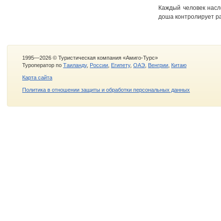
Каждый человек насл
доша контролирует ра
1995—2026 © Туристическая компания «Амиго-Турс»
Туроператор по
Таиланду
,
России
,
Египету
,
ОАЭ
,
Венгрии
,
Китаю
Карта сайта
Политика в отношении защиты и обработки персональных данных