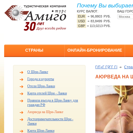
Почему Вы выбирает
КУРС ВАЛЮТ:
ВАШ ГОР
EUR
=
96,8803 РУБ.
USD
=
83,8499 РУБ.
GBP
=
113,0213 РУБ.
СТРАНЫ
ОНЛАЙН-БРОНИРОВАНИЕ
ГѓГ«Г ГўГ­Г Гї
Стр
О Шри-Ланке
АЮРВЕДА НА 
Города и курорты
Отели Шри-Ланки
Карта отелей Шри - Ланки
Правила въезда в Шри-Ланку для
граждан РФ
Аюрведа на Шри-Ланке
Достопримечательности Шри -
Ланки
Карта Шри-Ланки