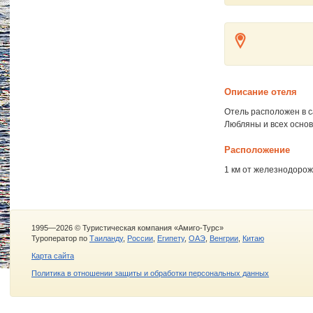
Описание отеля
Отель расположен в с
Любляны и всех осно
Расположение
1 км от железнодорож
1995—2026 © Туристическая компания «Амиго-Турс»
Туроператор по
Таиланду
,
России
,
Египету
,
ОАЭ
,
Венгрии
,
Китаю
Карта сайта
Политика в отношении защиты и обработки персональных данных