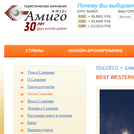
Почему Вы выбирает
КУРС ВАЛЮТ:
ВАШ ГОР
EUR
=
96,8803 РУБ.
USD
=
83,8499 РУБ.
GBP
=
113,0213 РУБ.
СТРАНЫ
ОНЛАЙН-БРОНИРОВАНИЕ
ГѓГ«Г ГўГ­Г Гї
Стр
Туры в Словению
BEST WESTERN
О Словении
Города и курорты
Отели Словении
Виза в Словению
Лечение в Словении
Расстояние между курортами
Карта
Памятка туриста