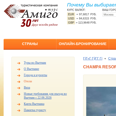
Почему Вы выбирает
КУРС ВАЛЮТ:
ВАШ ГОР
EUR
=
97,6817 РУБ.
USD
=
84,6315 РУБ.
GBP
=
113,9648 РУБ.
СТРАНЫ
ОНЛАЙН-БРОНИРОВАНИЕ
ГѓГ«Г ГўГ­Г Гї
Стр
Туры во Вьетнам
CHAMPA RESORT
О Вьетнаме
Города и курорты
Отели
Виза
Новые требования для въезда во
Вьетнам с 22.06.2026
Карта Вьетнама
Памятка туристу