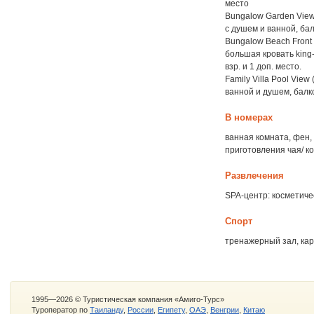
место
Bungalow Garden View 
с душем и ванной, ба
Bungalow Beach Front
большая кровать king
взр. и 1 доп. место.
Family Villa Pool Vie
ванной и душем, балк
В номерах
ванная комната, фен,
приготовления чая/ к
Развлечения
SPA-центр: косметиче
Спорт
тренажерный зал, кар
1995—2026 © Туристическая компания «Амиго-Турс»
Туроператор по
Таиланду
,
России
,
Египету
,
ОАЭ
,
Венгрии
,
Китаю