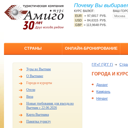
Почему Вы выбирает
КУРС ВАЛЮТ:
ВАШ ГОР
EUR
=
97,6817 РУБ.
USD
=
84,6315 РУБ.
GBP
=
113,9648 РУБ.
СТРАНЫ
ОНЛАЙН-БРОНИРОВАНИЕ
ГѓГ«Г ГўГ­Г Гї
Стр
Туры во Вьетнам
ГОРОДА И КУР
О Вьетнаме
Города и курорты
Дананг
Отели
Камрань
Виза
Нячанг
Новые требования для въезда во
Вьетнам с 22.06.2026
Карта Вьетнама
Памятка туристу