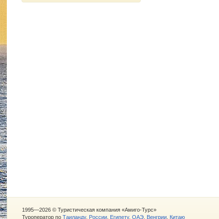
1995—2026 © Туристическая компания «Амиго-Турс»
Туроператор по
Таиланду
,
России
,
Египету
,
ОАЭ
,
Венгрии
,
Китаю