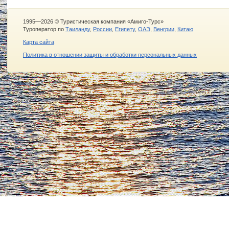
1995—2026 © Туристическая компания «Амиго-Турс»
Туроператор по
Таиланду
,
России
,
Египету
,
ОАЭ
,
Венгрии
,
Китаю
Карта сайта
Политика в отношении защиты и обработки персональных данных