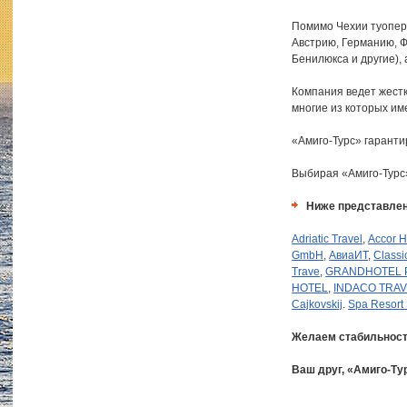
Помимо Чехии туопер
Австрию, Германию, 
Бенилюкса и другие),
Компания ведет жестк
многие из которых им
«Амиго-Турс» гаранти
Выбирая «Амиго-Турс»
Ниже представлен
Adriatic Travel
,
Accor H
GmbH
,
АвиаИТ
,
Classi
Trave
,
GRANDHOTEL 
HOTEL
,
INDACO TRA
Cajkovskij
.
Spa Resort
Желаем стабильност
Ваш друг, «Амиго-Ту