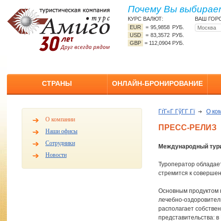
Почему Вы выбирает
КУРС ВАЛЮТ:
ВАШ ГОР
EUR
=
95,9858 РУБ.
USD
=
83,3572 РУБ.
GBP
=
112,0904 РУБ.
СТРАНЫ
ОНЛАЙН-БРОНИРОВАНИЕ
ГѓГ«Г ГўГ­Г Гї
О ко
О компании
ПРЕСС-РЕЛИЗ
Наши офисы
Сотрудники
Международный тури
Новости
Туроператор обладает
стремится к совершен
Основным продуктом 
лечебно-оздоровител
располагает собствен
представительства: в