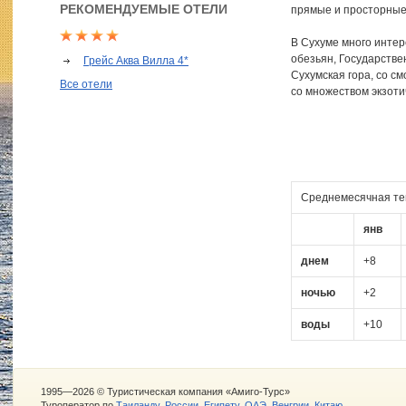
РЕКОМЕНДУЕМЫЕ ОТЕЛИ
прямые и просторные,
В Сухуме много интер
обезьян, Государстве
Грейс Аква Вилла 4*
Сухумская гора, со 
Все отели
со множеством экзоти
Cреднемесячная те
янв
днем
+8
ночью
+2
воды
+10
1995—2026 © Туристическая компания «Амиго-Турс»
Туроператор по
Таиланду
,
России
,
Египету
,
ОАЭ
,
Венгрии
,
Китаю