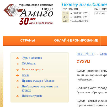
Почему Вы выбирает
КУРС ВАЛЮТ:
ВАШ ГОР
EUR
=
96,8803 РУБ.
USD
=
83,8499 РУБ.
GBP
=
113,0213 РУБ.
СТРАНЫ
ОНЛАЙН-БРОНИРОВАНИЕ
ГѓГ«Г ГўГ­Г Гї
Стр
Туры в Абхазию
СУХУМ
Об Абхазии
Города и курорты
Сухум - столица Респ
Отели
защищен горными хреб
побережья.
Правила въезда в Абхазию
Необходимые документы для
Большая часть города
туриста
Гумиста – образуют е
Памятка туриста
Сухум – самый красив
городе много зданий 