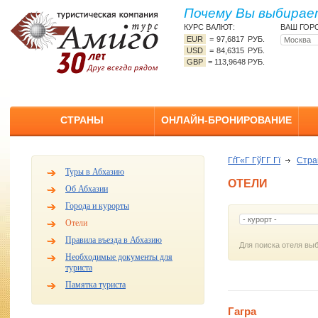
Почему Вы выбирает
КУРС ВАЛЮТ:
ВАШ ГОР
EUR
=
97,6817 РУБ.
USD
=
84,6315 РУБ.
GBP
=
113,9648 РУБ.
СТРАНЫ
ОНЛАЙН-БРОНИРОВАНИЕ
ГѓГ«Г ГўГ­Г Гї
Стр
Туры в Абхазию
ОТЕЛИ
Об Абхазии
Города и курорты
Отели
Правила въезда в Абхазию
Для поиска отеля выб
Необходимые документы для
туриста
Памятка туриста
Гагра