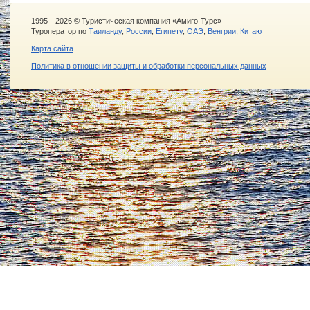
1995—2026 © Туристическая компания «Амиго-Турс»
Туроператор по
Таиланду
,
России
,
Египету
,
ОАЭ
,
Венгрии
,
Китаю
Карта сайта
Политика в отношении защиты и обработки персональных данных