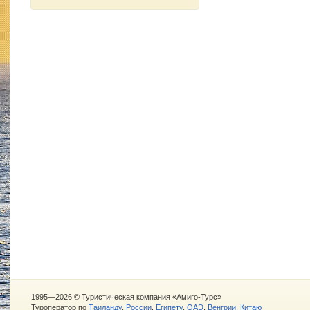
1995—2026 © Туристическая компания «Амиго-Турс»
Туроператор по
Таиланду
,
России
,
Египету
,
ОАЭ
,
Венгрии
,
Китаю