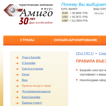
Почему Вы выбирает
КУРС ВАЛЮТ:
ВАШ ГОР
EUR
=
95,9858 РУБ.
USD
=
83,3572 РУБ.
GBP
=
112,0904 РУБ.
СТРАНЫ
ОНЛАЙН-БРОНИРОВАНИЕ
ГѓГ«Г ГўГ­Г Гї
Стр
Туры в Бахрейн
ПРАВИЛА ВЪЕЗ
О Бахрейне
Города и курорты
Бахрейн снял все 
Отели
сертификат о вакц
Виза
Нееобходимо оформ
Правила въезда в страну
Достопримечательности
Карта Бахрейна
Памятка туристу