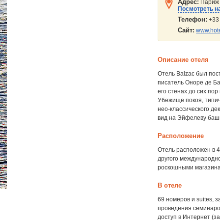
Адрес:
Париж (
Посмотреть на
Телефон:
+33 
Сайт:
www.hot
Описание отеля
Отель Balzac был пос
писатель Оноре де Бал
его стенах до сих пор
Убежище покоя, типич
нео-классического д
вид на Эйфелеву баш
Расположение
Отель расположен в 4
другого международно
роскошными магазинам
В отеле
69 номеров и suites, 
проведения семинаров
доступ в Интернет (за