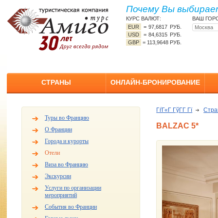
Почему Вы выбирает
КУРС ВАЛЮТ:
ВАШ ГОР
EUR
=
97,6817 РУБ.
USD
=
84,6315 РУБ.
GBP
=
113,9648 РУБ.
СТРАНЫ
ОНЛАЙН-БРОНИРОВАНИЕ
ГѓГ«Г ГўГ­Г Гї
Стр
Туры во Францию
BALZAC 5*
О Франции
Города и курорты
Отели
Виза во Францию
Экскурсии
Услуги по организации
мероприятий
События во Франции