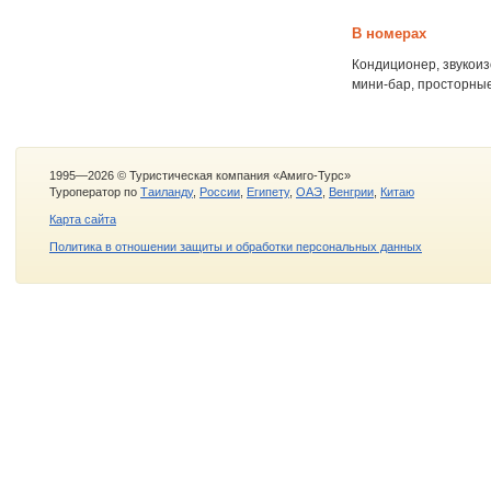
В номерах
Кондиционер, звукоиз
мини-бар, просторные
1995—2026 © Туристическая компания «Амиго-Турс»
Туроператор по
Таиланду
,
России
,
Египету
,
ОАЭ
,
Венгрии
,
Китаю
Карта сайта
Политика в отношении защиты и обработки персональных данных